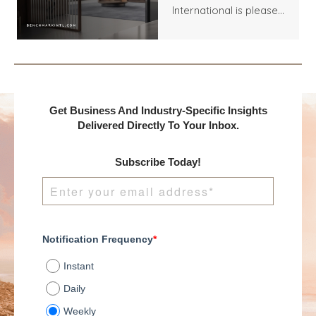
Between Seabed
International is pleased
Services, LLC and an
to announce the
Undisclosed Buyer
acquisition of Seabed
Services, LLC by an
Undisclosed Buyer.
Get Business And Industry-Specific Insights
Delivered Directly To Your Inbox.
Subscribe Today!
Notification Frequency
*
Instant
Daily
Weekly