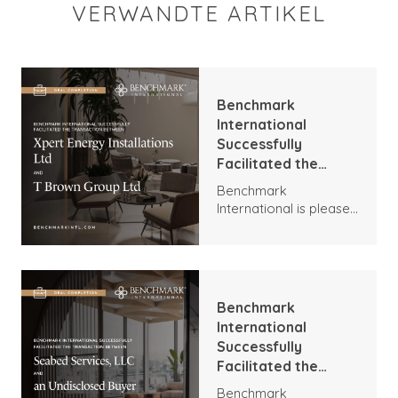
VERWANDTE ARTIKEL
Benchmark
International
Successfully
Facilitated the
Transaction
Benchmark
Between Xpert
International is pleased
Energy Installations
to announce the
Ltd and T Brown
transaction between
Group Ltd
Xpert Energy
Installations and T
Brown Group.
Benchmark
International
Successfully
Facilitated the
Transaction
Benchmark