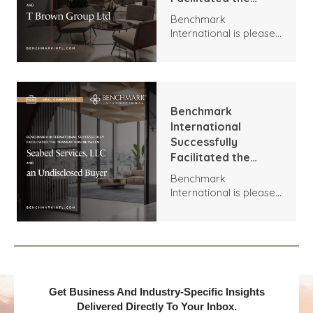
Transaction
Benchmark
Between Xpert
International is pleased
Energy Installations
to announce the
Ltd and T Brown
transaction between
Group Ltd
Xpert Energy
Installations and T
Brown Group.
Benchmark
International
Successfully
Facilitated the
Transaction
Benchmark
Between Seabed
International is pleased
Services, LLC and an
to announce the
Undisclosed Buyer
acquisition of Seabed
Services, LLC by an
Undisclosed Buyer.
Get Business And Industry-Specific Insights
Delivered Directly To Your Inbox.