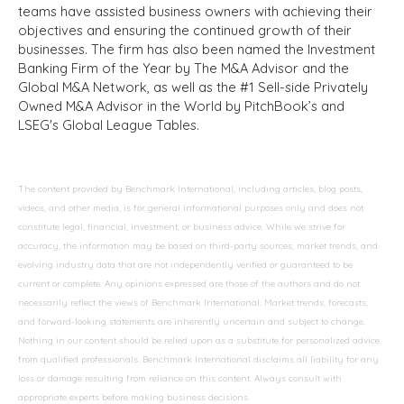
teams have assisted business owners with achieving their
objectives and ensuring the continued growth of their
businesses. The firm has also been named the Investment
Banking Firm of the Year by The M&A Advisor and the
Global M&A Network, as well as the #1 Sell-side Privately
Owned M&A Advisor in the World by PitchBook’s and
LSEG's Global League Tables.
The content provided by Benchmark International, including articles, blog posts,
videos, and other media, is for general informational purposes only and does not
constitute legal, financial, investment, or business advice. While we strive for
accuracy, the information may be based on third-party sources, market trends, and
evolving industry data that are not independently verified or guaranteed to be
current or complete. Any opinions expressed are those of the authors and do not
necessarily reflect the views of Benchmark International. Market trends, forecasts,
and forward-looking statements are inherently uncertain and subject to change.
Nothing in our content should be relied upon as a substitute for personalized advice
from qualified professionals. Benchmark International disclaims all liability for any
loss or damage resulting from reliance on this content. Always consult with
appropriate experts before making business decisions.