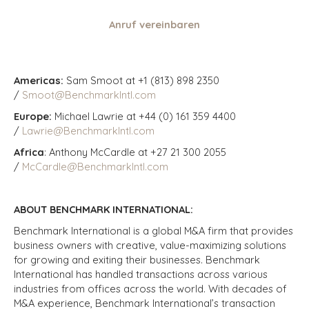
Anruf vereinbaren
Americas:
Sam Smoot at +1 (813) 898 2350
/
Smoot@BenchmarkIntl.com
Europe:
Michael Lawrie at +44 (0) 161 359 4400
/
Lawrie@BenchmarkIntl.com
Africa
: Anthony McCardle at +27 21 300 2055
/
McCardle@BenchmarkIntl.com
ABOUT BENCHMARK INTERNATIONAL:
Benchmark International is a global M&A firm that provides
business owners with creative, value-maximizing solutions
for growing and exiting their businesses. Benchmark
International has handled transactions across various
industries from offices across the world. With decades of
M&A experience, Benchmark International’s transaction