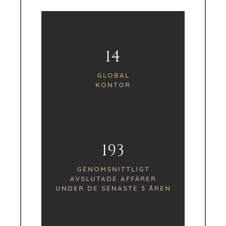
14
GLOBAL
KONTOR
193
GENOMSNITTLIGT
AVSLUTADE AFFÄRER
UNDER DE SENASTE 3 ÅREN