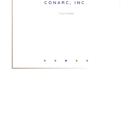
CONARC, INC.
KÖPARRESURSER
* translated
HÄNDELSER
KÖPAREVENEMANG
WEBBSEMINARIER
SÄLJARE
SÄLJ ETT FÖRETAG
VÄXA ETT FÖRETAG
M&A-STRATEGIER
VARFÖR BENCHMARK?
UTFORSKA BERÄTTELSER
SÄLJARRESURSER
NYHETER & BLOGG
MÄRKET