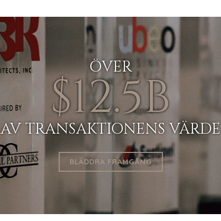
ÖVER
$12.5B
HEM
AV TRANSAKTIONENS VÄRDE
OM
VÅR FRAMGÅNG
BLÄDDRA FRAMGÅNG
GLOBALT TEAM
CHEFER
ÅTERFÖRSÄLJARE
FÖRETAGSSUPPORT
LAGSÖKNING