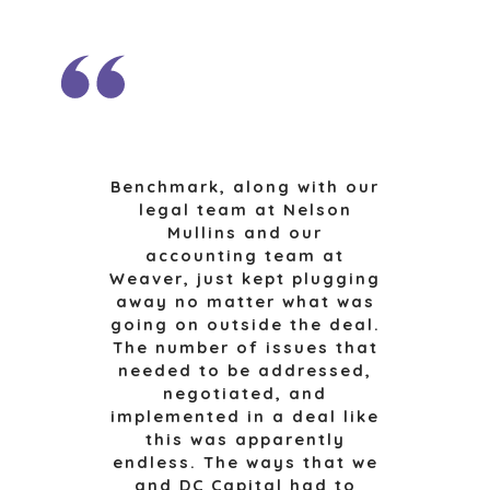
STRATEGISK KÖPARE
FINANSIELL KÖPARE
ENSKILD KÖPARE
KÖPARPROFIL
VARFÖR BENCHMARK?
KÖPARRESURSER
Benchmark, along with our
legal team at Nelson
HÄNDELSER
Mullins and our
accounting team at
KÖPAREVENEMANG
Weaver, just kept plugging
WEBBSEMINARIER
away no matter what was
going on outside the deal.
The number of issues that
SÄLJARE
needed to be addressed,
negotiated, and
SÄLJ ETT FÖRETAG
implemented in a deal like
VÄXA ETT FÖRETAG
this was apparently
M&A-STRATEGIER
endless. The ways that we
and DC Capital had to
VARFÖR BENCHMARK?