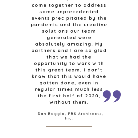
come together to address
UTFORSKA BERÄTTELSER
some unprecedented
SÄLJARRESURSER
events precipitated by the
pandemic and the creative
NYHETER & BLOGG
solutions our team
generated were
MÄRKET
absolutely amazing. My
PRESSMEDDELANDEN
partners and I are so glad
MEDIAKIT
that we had the
opportunity to work with
this great team. I don’t
know that this would have
INDUSTRIER
gotten done, even in
regular times much less
ARKITEKTUR OCH TEKNIK
the first half of 2020,
FÖRETAGSPRODUKTER OCH TJÄNSTER
without them.
KONSTRUKTION
KONSUMENT, LIVSMEDEL OCH
- Dan Boggio, PBK Architects,
Inc.
DETALJHANDEL
ENERGI, RESURSER OCH VERKTYG
MILJÖ OCH ÅTERVINNING