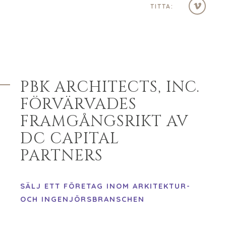
VÅR FRAMGÅNG
TITTA:
GLOBALT TEAM
CHEFER
ÅTERFÖRSÄLJARE
FÖRETAGSSUPPORT
LAGSÖKNING
UTMÄRKELSER
PBK ARCHITECTS, INC.
ATT GE TILLBAKA
FÖRVÄRVADES
BEHANDLA
FRAMGÅNGSRIKT AV
SIFFRORNA
DC CAPITAL
KONTAKTA
PARTNERS
KARRIÄRER
ÖPPNA POSITIONER
SÄLJ ETT FÖRETAG INOM ARKITEKTUR-
OCH INGENJÖRSBRANSCHEN
KÖPARE
UTFORSKA VÅRA MÖJLIGHETER