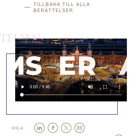
TILLBAKA TILL ALLA
BERÄTTELSER
TELSEN
HEM
OM
DELA: