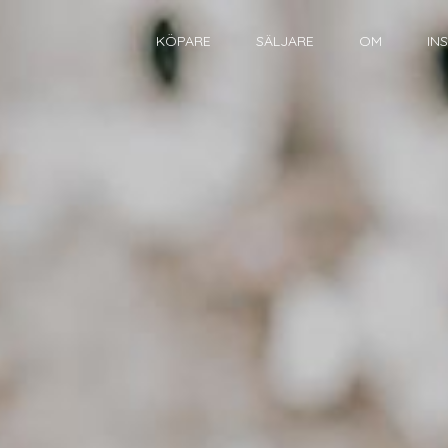
KÖPARE
SÄLJARE
OM
IN