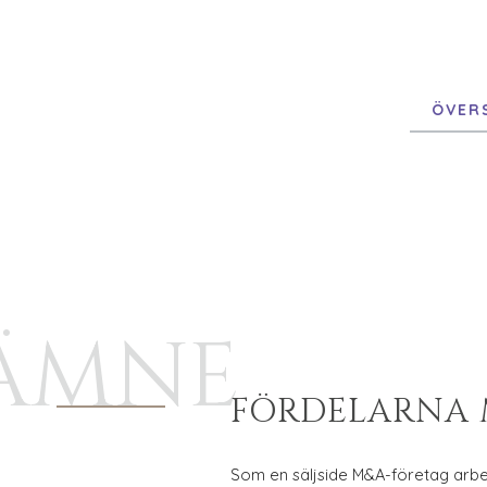
ÖVER
ÄMNE
FÖRDELARNA 
Som en säljside M&A-företag arbet