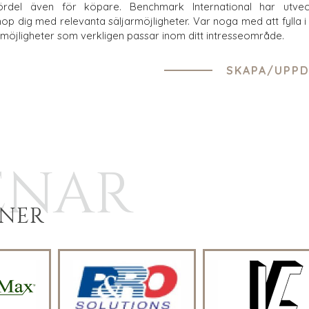
ördel även för köpare. Benchmark International har utve
op dig med relevanta säljarmöjligheter. Var noga med att fylla i d
 på möjligheter som verkligen passar inom ditt intresseområde.
SKAPA/UPPD
ENAR
ONER