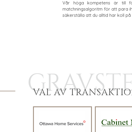
Vår höga kompetens är till f
matchningsalgoritm för att para ih
säkerställa att du alltid har koll
GRAVST
VAL AV TRANSAKTI