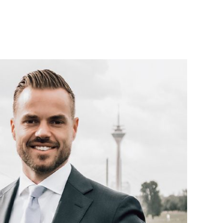
S
OFFICES
URE AND
AMSTERDAM
NG
AUSTIN
PRODUCTS AND
BARCELONA
CAPE TOWN
CORK
ENGOEDEREN,
DENVER
TAIL
DÜSSELDORF
SOURCES, AND
JOHANNESBURG
LOS ANGELES
NTAL AND
MANCHESTER
NASHVILLE
 SECTOR
OXFORD
NT
ORS
STELLENBOSCH
IDSZORG
STOCKHOLM
TAMPA