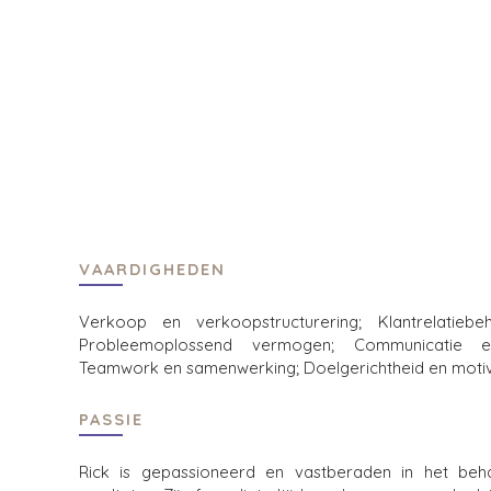
HOME
KOPERS
BEKIJK ONZE 
OVER ONS
PROJECTEN
SUCCESVERHALEN
STRATEGISCH
WERELDWIJDE TEAM
FINANCIËLE K
EXECUTIVES
PARTICULIERE
DEALMAKERS
ZOEKPROFIEL
CORPORATE SUPPORT
WAAROM BEN
TEAM SEARCH
HULPBRONNE
VAARDIGHEDEN
(ENGELS)
AWARDS
GIVING BACK
Verkoop en verkoopstructurering; Klantrelatiebeh
EVENTS
Probleemoplossend vermogen; Communicatie en 
PROCESS
Teamwork en samenwerking; Doelgerichtheid en motiv
THE NUMBERS
KOPER EVENT
WEBINARS
PASSIE
CONTACT
Rick is gepassioneerd en vastberaden in het beh
CAREERS