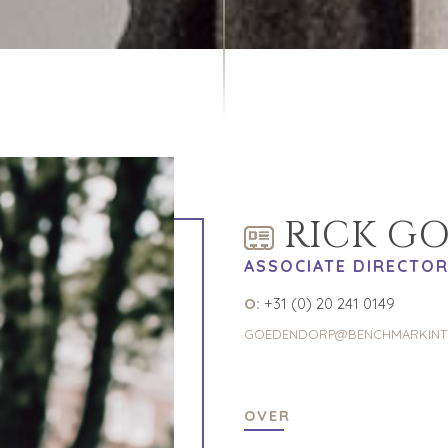
RICK G
ASSOCIATE DIRECTO
O:
+31 (0) 20 241 0149
GOEDENDORP@BENCHMARKINT
OVER