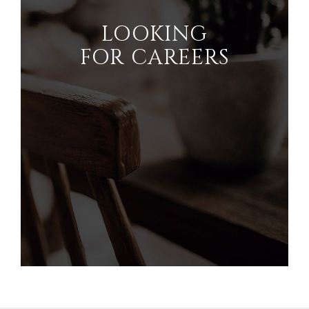
PERSBERICHTEN (ENGELS)
PERS (ENGELS)
LOOKING
FOR CAREERS
INDUSTRIES
ARCHITECTURE AND ENGINEERING
BUSINESS PRODUCTS AND SERVICES
BOUW
CONSUMENTENGOEDEREN, FOOD EN RETAIL
ENERGY, RESOURCES, AND UTILITIES
ENVIRONMENTAL AND RECYCLING
FINANCIËLE SECTOR
GOVERNMENT CONTRACTORS
GEZONDHEIDSZORG
INDUSTRIAL
SOFTWARE
TECHNOLOGY