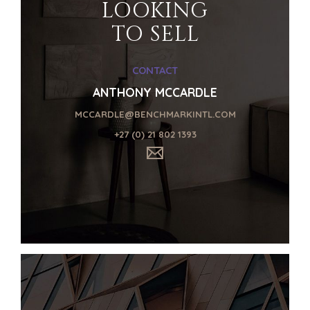
LOOKING
TO SELL
HOME
KOPERS
CONTACT
ANTHONY MCCARDLE
BEKIJK ONZE
OVER ONS
LOPENDE
MCCARDLE@BENCHMARKINTL.COM
PROJECTEN
SUCCESVERHALEN
+27 (0) 21 802 1393
STRATEGISCHE
WERELDWIJDE
KOPER
TEAM
FINANCIËLE
EXECUTIVES
KOPER
DEALMAKERS
PARTICULIERE
CORPORATE
KOPER
SUPPORT
ZOEKPROFIEL
TEAM SEARCH
WAAROM
AWARDS
BENCHMARK?
GIVING BACK
HULPBRONNEN
PROCESS
(ENGELS)