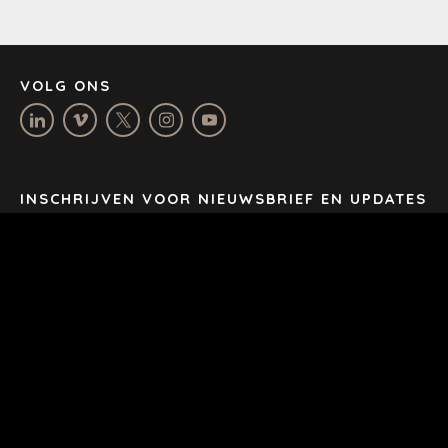
STOCKHOLM
TAMPA
VOLG ONS
TERMS
/
PRIVACY POLICY
© 2026 BENCHMARK INTERNATIONAL |
DESIGNED IN-
HOUSE BY BENCHMARK, POWERED BY LANTEC
INSCHRIJVEN VOOR NIEUWSBRIEF EN UPDATES
Email
*