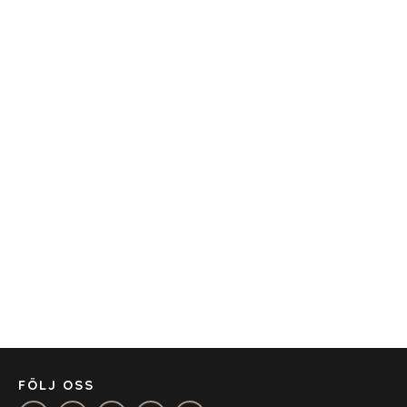
PROGRAMVARA
TEKNOLOGI
TRANSPORT
KONTOR
AMSTERDAM
AUSTIN
BARCELONA
CAPE TOWN
CORK
DENVER
DÜSSELDORF
JOHANNESBURG
LOS ANGELES
MANCHESTER
FÖLJ OSS
NASHVILLE