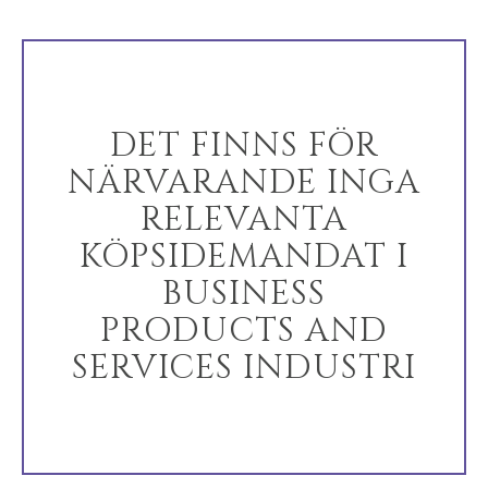
VARFÖR BENCHMARK?
KÖPARRESURSER
HÄNDELSER
DET FINNS FÖR
KÖPAREVENEMANG
NÄRVARANDE INGA
WEBBSEMINARIER
RELEVANTA
KÖPSIDEMANDAT I
SÄLJARE
BUSINESS
SÄLJ ETT FÖRETAG
VÄXA ETT FÖRETAG
PRODUCTS AND
M&A-STRATEGIER
SERVICES INDUSTRI
VARFÖR BENCHMARK?
UTFORSKA BERÄTTELSER
SÄLJARRESURSER
NYHETER & BLOGG