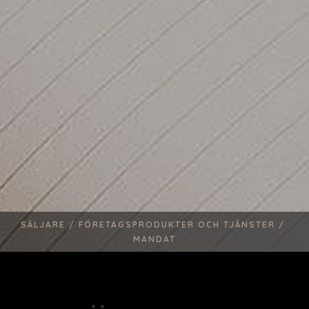
HEM
OM
SÄLJARE /
FÖRETAGSPRODUKTER OCH TJÄNSTER /
VÅR FRAMGÅNG
MANDAT
GLOBALT TEAM
CHEFER
ÅTERFÖRSÄLJARE