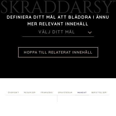
SKRÄDDARSY
FÖRETAGSSUPPORT
LAGSÖKNING
UTMÄRKELSER
DEFINIERA DITT MÅL ATT BLÄDDRA I ÄNNU
ATT GE TILLBAKA
MER RELEVANT INNEHÅLL
BEHANDLA
VÄLJ DITT MÅL
SIFFRORNA
KONTAKTA
HOPPA TILL RELATERAT INNEHÅLL
KARRIÄRER
ÖPPNA POSITIONER
KÖPARE
UTFORSKA VÅRA MÖJLIGHETER
ÖVERSIKT
RESURSER
FRAMGÅNG
GRAVSTENAR
MANDAT
BERÄTTELSER
STRATEGISK KÖPARE
FINANSIELL KÖPARE
ENSKILD KÖPARE
KÖPARPROFIL