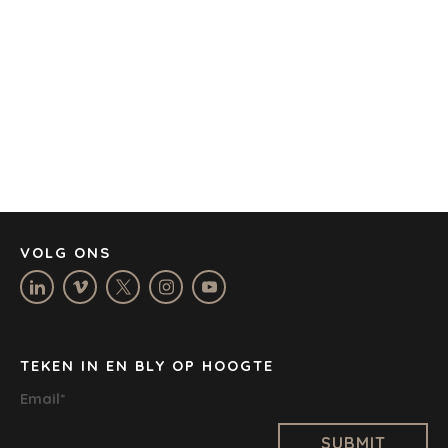
AMSTERDAM
AUSTIN
BARCELONA
KAAPSTAD
CORK
DENVER
DÜSSELDORF
JOHANNESBURG
LOS ANGELES
MANCHESTER
VOLG ONS
NASHVILLE
OXFORD
STELLENBOSCH
STOCKHOLM
TEKEN IN EN BLY OP HOOGTE
TAMPA
Email
*