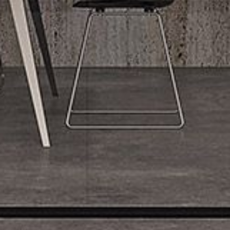
VERKEN ONS
OOR
GELEENTHEDE
ONS SUKSES
STRATEGIESE
KOPER
GLOBALE SPAN
FINANSIËLE
BESTUURDERS
KOPER
HANDELAARS
INDIVIDUELE
KORPORATIEWE
KOPER
ONDERSTEUNING
KOPERPROFIEL
SPANSOEKTOG
WAAROM
TOEKENNINGS
BENCHMARK?
GEE TERUG
KOPER
PROSES
HULPBRONNE
DIE GETALLE
GELEENTHEDE
KONTAK
KOPER
GELEENTHEDE
LOOPBANE
WEBINAARS