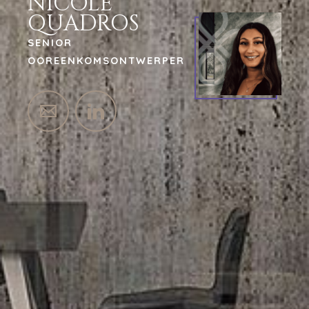
NICOLE
QUADROS
SENIOR
OOREENKOMSONTWERPER
TUIS
KOPERS