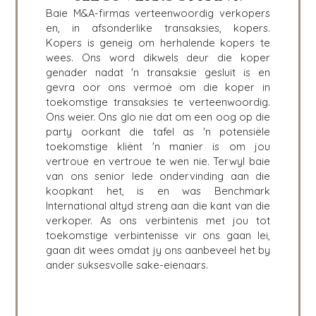
GROEI 'N BESIGHEID
Baie M&A-firmas verteenwoordig verkopers
en, in afsonderlike transaksies, kopers.
M&A STRATEGIEË
Kopers is geneig om herhalende kopers te
WAAROM BENCHMARK?
wees. Ons word dikwels deur die koper
VERKEN STORIES
genader nadat 'n transaksie gesluit is en
VERKOPER HULPBRONNE
gevra oor ons vermoë om die koper in
toekomstige transaksies te verteenwoordig.
NUUS & BLOG
Ons weier. Ons glo nie dat om een oog op die
party oorkant die tafel as 'n potensiële
DIE MARK
toekomstige kliënt 'n manier is om jou
PERSVRYSTELLINGS
vertroue en vertroue te wen nie. Terwyl baie
van ons senior lede ondervinding aan die
MEDIA KIT
koopkant het, is en was Benchmark
International altyd streng aan die kant van die
verkoper. As ons verbintenis met jou tot
NYWERHEDE
toekomstige verbintenisse vir ons gaan lei,
gaan dit wees omdat jy ons aanbeveel het by
ARGITEKTUUR EN INGENIEURSWESE
ander suksesvolle sake-eienaars.
BESIGHEIDSPRODUKTE EN -DIENSTE
KONSTRUKSIE
VERBRUIKER, VOEDSEL EN KLEINHANDEL