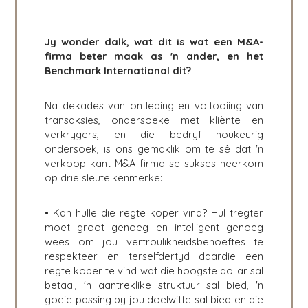
Jy wonder dalk, wat dit is wat een M&A-
firma beter maak as 'n ander, en het
Benchmark International dit?
Na dekades van ontleding en voltooiing van
transaksies, ondersoeke met kliënte en
verkrygers, en die bedryf noukeurig
ondersoek, is ons gemaklik om te sê dat 'n
verkoop-kant M&A-firma se sukses neerkom
op drie sleutelkenmerke:
• Kan hulle die regte koper vind? Hul tregter
moet groot genoeg en intelligent genoeg
wees om jou vertroulikheidsbehoeftes te
respekteer en terselfdertyd daardie een
regte koper te vind wat die hoogste dollar sal
betaal, 'n aantreklike struktuur sal bied, 'n
goeie passing by jou doelwitte sal bied en die