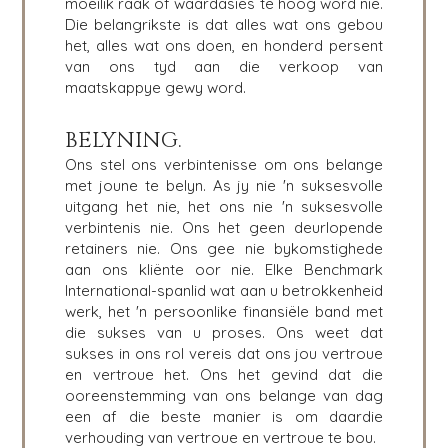
moeilik raak of waardasies te hoog word nie.
Die belangrikste is dat alles wat ons gebou
het, alles wat ons doen, en honderd persent
van ons tyd aan die verkoop van
maatskappye gewy word.
BELYNING.
Ons stel ons verbintenisse om ons belange
met joune te belyn. As jy nie 'n suksesvolle
uitgang het nie, het ons nie 'n suksesvolle
verbintenis nie. Ons het geen deurlopende
retainers nie. Ons gee nie bykomstighede
aan ons kliënte oor nie. Elke Benchmark
International-spanlid wat aan u betrokkenheid
werk, het 'n persoonlike finansiële band met
TUIS
KOPERS
die sukses van u proses. Ons weet dat
VERKEN ONS
sukses in ons rol vereis dat ons jou vertroue
OOR
GELEENTHEDE
en vertroue het. Ons het gevind dat die
ooreenstemming van ons belange van dag
ONS SUKSES
STRATEGIESE
een af die beste manier is om daardie
KOPER
GLOBALE SPAN
verhouding van vertroue en vertroue te bou.
FINANSIËLE