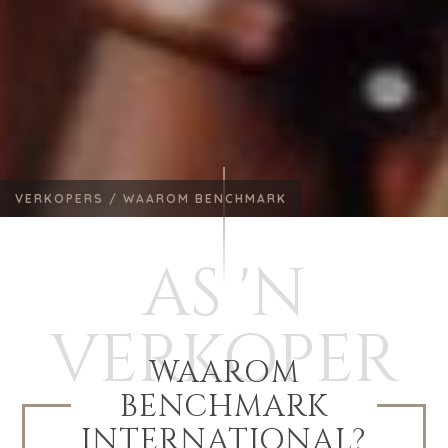
VERKOPERS /
WAAROM BENCHMARK
AS 'N
VERKOPER
WAAROM
BENCHMARK
INTERNATIONAL?