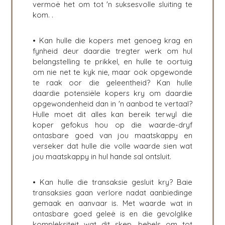
vermoë het om tot 'n suksesvolle sluiting te
kom. .
• Kan hulle die kopers met genoeg krag en
fynheid deur daardie tregter werk om hul
belangstelling te prikkel, en hulle te oortuig
om nie net te kyk nie, maar ook opgewonde
te raak oor die geleentheid? Kan hulle
daardie potensiële kopers kry om daardie
opgewondenheid dan in 'n aanbod te vertaal?
Hulle moet dit alles kan bereik terwyl die
koper gefokus hou op die waarde-dryf
ontasbare goed van jou maatskappy en
verseker dat hulle die volle waarde sien wat
jou maatskappy in hul hande sal ontsluit.
• Kan hulle die transaksie gesluit kry? Baie
transaksies gaan verlore nadat aanbiedinge
gemaak en aanvaar is. Met waarde wat in
ontasbare goed geleë is en die gevolglike
kompleksiteit wat dit skep, behels om tot