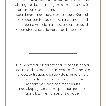
sluiting te kom, 'n mynveld van potensiële
transaksiemoordenaars en
waardeverminderaars oor te steek. Kan hulle
die koper eerlik hou en ekstra waarde uit die
fyner punte van die transaksie krap terwyl die
koper steeds ywerig vorentoe beweeg?
Die Benchmark International-proses is gebou
deur hierdie vrae te beantwoord. Ons het die
grootste tregter, die sterkste proses en die
beste metodes om 'n sluiting te bereik.
Daarom verkoop ons meer as 100
maatskappye suksesvol per jaar, jaar in en
jaar uit. En hier is hoe ons dit doen: