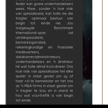
DENVER
Ander kan goeie onderhandelaars
wees. Maar, sonder 'n hoë vlak
DÜSSELDORF
van spesialisasie, kan hulle nie die
JOHANNESBURG
tregter optimaal bestuur van
LOS ANGELES
begin tot einde nie. Jou
toegewyde Benchmark
MANCHESTER
International-span sal
NASHVILLE
uitreikspesialiste,
OXFORD
bemarkingstrateë,
STELLENBOSCH
rekeningkundige en finansiële
medewerkers,
STOCKHOLM
datakameradministrateurs,
TAMPA
onderhandelaars en 'n direkteur
hê wat hulle almal koördineer. Ons
hoë vlak van spesialisasie het elke
speler in staat gestel om sy of
haar rol te bemeester en het ons
as 'n M&A-firma in staat gestel om
BEPALINGS
/
PRIVAATHEIDSBELEID
'n tregter te bou en in stand te
© 2026 BENCHMARK INTERNATIONAL |
IN-HUIS ONTWERP
hou wat voortreflik is van begin
DEUR BENCHMARK, AANGEDRYF DEUR LANTEC
tot einde.