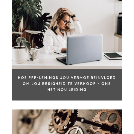
TUIS
KOPERS
HOE PPP-LENINGS JOU VERMOË BEÏNVLOED
VERKEN ONS
OOR
OM JOU BESIGHEID TE VERKOOP - ONS
GELEENTHEDE
HET NOU LEIDING
ONS SUKSES
STRATEGIESE
KOPER
GLOBALE SPAN
FINANSIËLE
BESTUURDERS
KOPER
HANDELAARS
INDIVIDUELE
KORPORATIEWE
KOPER
ONDERSTEUNING