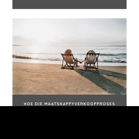
MANCHESTER
NASHVILLE
OXFORD
STELLENBOSCH
STOCKHOLM
TAMPA
BEPALINGS
/
PRIVAATHEIDSBELEID
© 2026 BENCHMARK INTERNATIONAL |
IN-HUIS ONTWERP
DEUR BENCHMARK, AANGEDRYF DEUR LANTEC
HOE DIE MAATSKAPPYVERKOOPPROSES
JOU GELUKKIGER, MEER SUKSESVOL EN
MEER SELFVERSEKERD SAL MAAK ... SELFS
AS JY NIE VERKOOP NIE