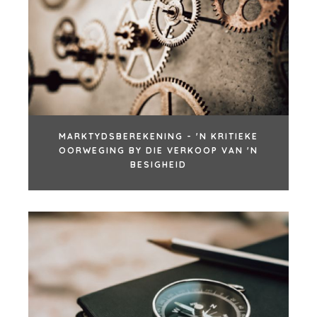
KOPERPROFIEL
SPANSOEKTOG
WAAROM
TOEKENNINGS
BENCHMARK?
GEE TERUG
KOPER
PROSES
HULPBRONNE
DIE GETALLE
GELEENTHEDE
KONTAK
KOPER
MARKTYDSBEREKENING - 'N KRITIEKE
GELEENTHEDE
LOOPBANE
OORWEGING BY DIE VERKOOP VAN 'N
WEBINAARS
BESIGHEID
BESKIKBARE
POSISIES
VERKOPERS
VERKOOP 'N BESIGHEID
GROEI 'N BESIGHEID
M&A STRATEGIEË
WAAROM BENCHMARK?