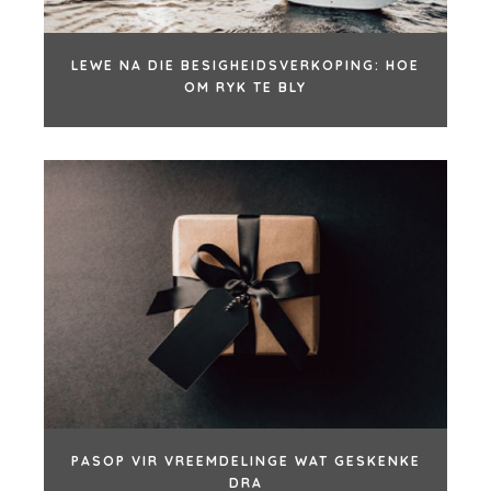
STAATSKONTRAKTEURS
GESONDHEIDSSORG
INDUSTRIËLE
LEWE NA DIE BESIGHEIDSVERKOPING: HOE
SAGTEWARE
OM RYK TE BLY
TEGNOLOGIE
VERVOER
KANTORE
AMSTERDAM
AUSTIN
BARCELONA
KAAPSTAD
CORK
DENVER
DÜSSELDORF
JOHANNESBURG
PASOP VIR VREEMDELINGE WAT GESKENKE
DRA
LOS ANGELES