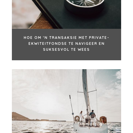
VERKEN STORIES
VERKOPER HULPBRONNE
NUUS & BLOG
DIE MARK
HOE OM 'N TRANSAKSIE MET PRIVATE-
PERSVRYSTELLINGS
EKWITEITFONDSE TE NAVIGEER EN
MEDIA KIT
SUKSESVOL TE WEES
NYWERHEDE
ARGITEKTUUR EN INGENIEURSWESE
BESIGHEIDSPRODUKTE EN -DIENSTE
KONSTRUKSIE
VERBRUIKER, VOEDSEL EN KLEINHANDEL
ENERGIE, HULPBRONNE EN NUTSDIENSTE
OMGEWING EN HERWINNING
FINANSIEEL