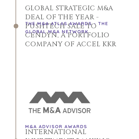
GLOBAL STRATEGIC M&A
DEAL OF THE YEAR -
THE M&A ATLAS AWARDS - THE
PUSHTECH SALE TO
GLOBAL M&A NETWORK
CENDYN, A PORTFOLIO
COMPANY OF ACCEL KKR
M&A ADVISOR AWARDS
INTERNATIONAL