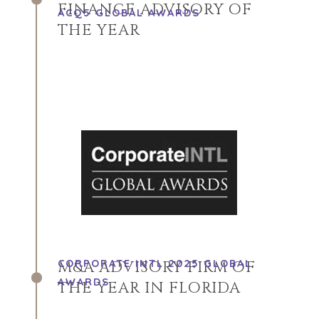
FINANCE ADVISORY OF
ACQ5 GLOBAL AWARDS
THE YEAR
CORPORATE INTL 2025 GLOBAL
M&A ADVISORY FIRM OF
AWARDS
THE YEAR IN FLORIDA