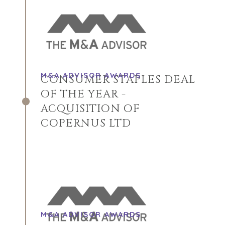
M&A ADVISOR AWARDS
CONSUMER STAPLES DEAL
OF THE YEAR -
ACQUISITION OF
COPERNUS LTD
NOSOTROS
COMPRADORES
M&A ADVISOR AWARDS
EXPLORA