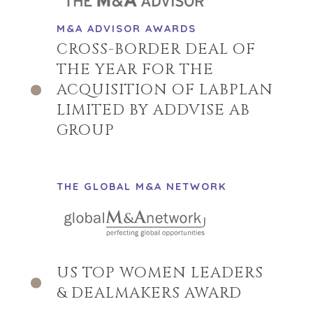
CORK
DENVER
M&A ADVISOR AWARDS
DÜSSELDORF
CROSS-BORDER DEAL OF
JOHANNESBURG
THE YEAR FOR THE
LOS ANGELES
ACQUISITION OF LABPLAN
MANCHESTER
LIMITED BY ADDVISE AB
NASHVILLE
GROUP
OXFORD
STELLENBOSCH
STOCKHOLM
TAMPA
THE GLOBAL M&A NETWORK
TERMS
PRIVACY POLICY
US TOP WOMEN LEADERS
DESIGNED IN-
& DEALMAKERS AWARD
HOUSE BY BENCHMARK, POWERED BY LANTEC