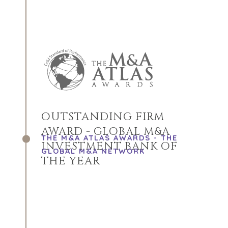
OUTSTANDING FIRM
AWARD - GLOBAL M&A
THE M&A ATLAS AWARDS - THE
INVESTMENT BANK OF
GLOBAL M&A NETWORK
THE YEAR