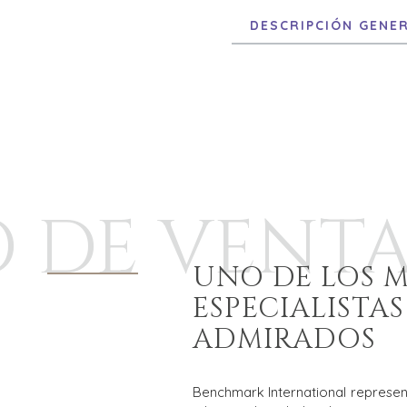
DESCRIPCIÓN GENE
 DE VENT
UNO DE LOS 
ESPECIALISTA
ADMIRADOS
Benchmark International represen