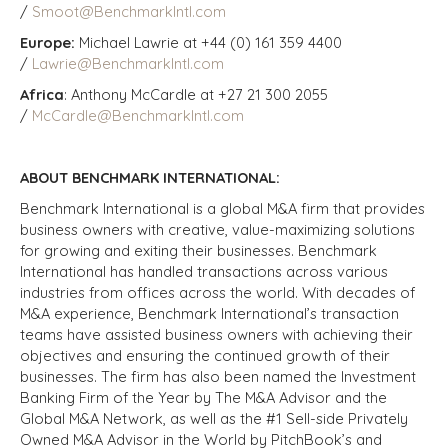
/
Smoot@BenchmarkIntl.com
Europe:
Michael Lawrie at +44 (0) 161 359 4400
/
Lawrie@BenchmarkIntl.com
Africa
: Anthony McCardle at +27 21 300 2055
/
McCardle@BenchmarkIntl.com
ABOUT BENCHMARK INTERNATIONAL:
Benchmark International is a global M&A firm that provides
business owners with creative, value-maximizing solutions
for growing and exiting their businesses. Benchmark
International has handled transactions across various
industries from offices across the world. With decades of
M&A experience, Benchmark International’s transaction
teams have assisted business owners with achieving their
objectives and ensuring the continued growth of their
businesses. The firm has also been named the Investment
Banking Firm of the Year by The M&A Advisor and the
Global M&A Network, as well as the #1 Sell-side Privately
Owned M&A Advisor in the World by PitchBook’s and