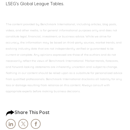
LSEG's Global League Tables.
The content provided by Benchmark International, including articles, blog posts,
videos, and other media, is for general informational purposes only and does not
constitute legal, financial, investment, or business advice. While we strive for
accuracy, the information may be based on third-party sources, market trends, and
evolving industry data that are not independently verified or guaranteed to be
current or complete. Any opinions expressed are those of the authors and do not
necessarily reflect the views of Benchmark International. Market trends, forecasts,
and forward-looking statements are inherently uncertain and subject to change.
Nothing in our content should be relied upon as a substitute for personalized advice
from qualified professionals. Benchmark International disclaims all liability for any
loss or damage resulting from reliance on this content. Always consult with
appropriate experts before making business decisions.
Share This Post