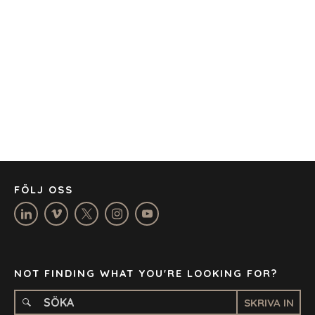
AUSTIN
BARCELONA
CAPE TOWN
CORK
DENVER
DÜSSELDORF
JOHANNESBURG
LOS ANGELES
MANCHESTER
NASHVILLE
FÖLJ OSS
OXFORD
STELLENBOSCH
STOCKHOLM
TAMPA
NOT FINDING WHAT YOU'RE LOOKING FOR?
SKRIVA IN