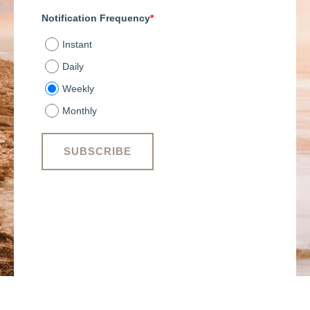
Notification Frequency
*
Instant
Daily
Weekly
Monthly