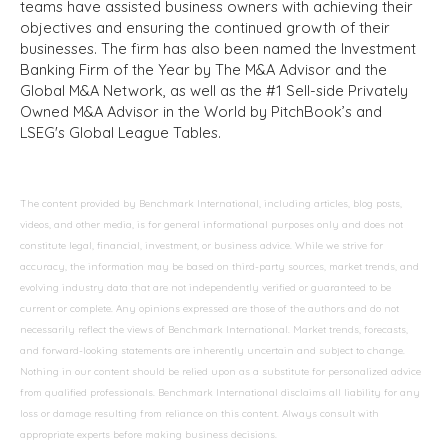
teams have assisted business owners with achieving their
objectives and ensuring the continued growth of their
businesses. The firm has also been named the Investment
Banking Firm of the Year by The M&A Advisor and the
Global M&A Network, as well as the #1 Sell-side Privately
Owned M&A Advisor in the World by PitchBook’s and
LSEG's Global League Tables.
The content provided by Benchmark International, including articles, blog posts,
videos, and other media, is for general informational purposes only and does not
constitute legal, financial, investment, or business advice. While we strive for
accuracy, the information may be based on third-party sources, market trends, and
evolving industry data that are not independently verified or guaranteed to be
current or complete. Any opinions expressed are those of the authors and do not
necessarily reflect the views of Benchmark International. Market trends, forecasts,
and forward-looking statements are inherently uncertain and subject to change.
Nothing in our content should be relied upon as a substitute for personalized advice
from qualified professionals. Benchmark International disclaims all liability for any
loss or damage resulting from reliance on this content. Always consult with
appropriate experts before making business decisions.