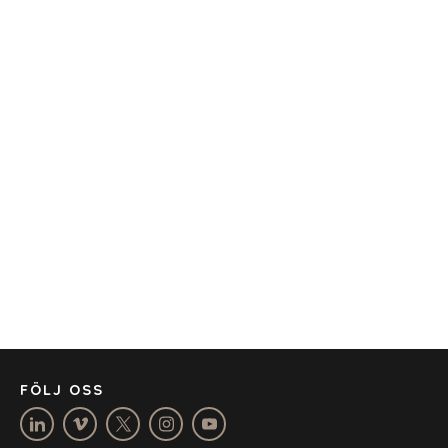
TRANSPORT
KONTOR
AMSTERDAM
AUSTIN
BARCELONA
CAPE TOWN
CORK
DENVER
DÜSSELDORF
JOHANNESBURG
LOS ANGELES
MANCHESTER
NASHVILLE
FÖLJ OSS
OXFORD
STELLENBOSCH