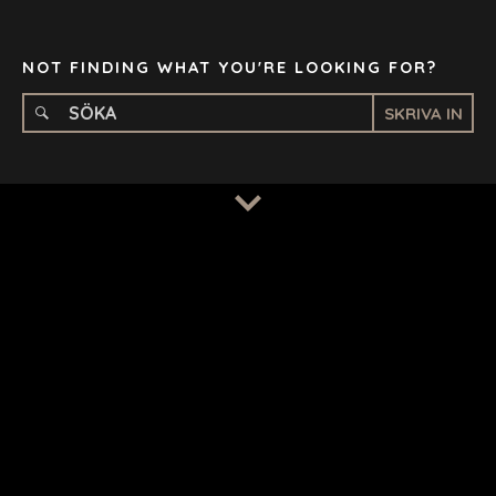
STOCKHOLM
TAMPA
NOT FINDING WHAT YOU'RE LOOKING FOR?
SKRIVA IN
TERMS
/
PRIVACY POLICY
© 2026 BENCHMARK INTERNATIONAL |
DESIGNED IN-
HOUSE BY BENCHMARK, POWERED BY LANTEC