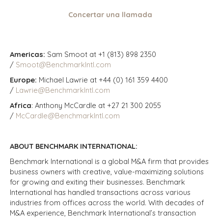
Concertar una llamada
Americas:
Sam Smoot at +1 (813) 898 2350
/
Smoot@BenchmarkIntl.com
Europe:
Michael Lawrie at +44 (0) 161 359 4400
/
Lawrie@BenchmarkIntl.com
Africa
: Anthony McCardle at +27 21 300 2055
/
McCardle@BenchmarkIntl.com
ABOUT BENCHMARK INTERNATIONAL:
Benchmark International is a global M&A firm that provides
business owners with creative, value-maximizing solutions
for growing and exiting their businesses. Benchmark
International has handled transactions across various
industries from offices across the world. With decades of
M&A experience, Benchmark International’s transaction