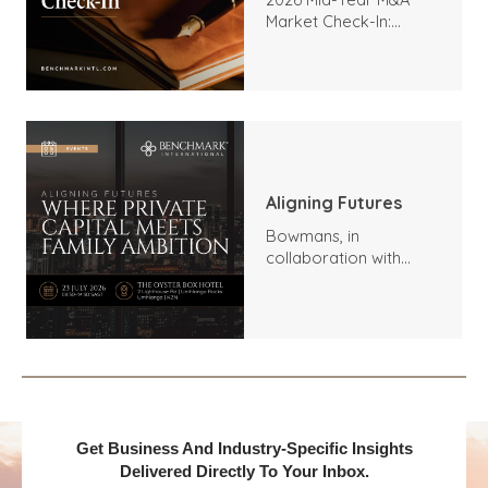
Market Check-In:
Trends, Highlights, and
Outlook
Aligning Futures
Bowmans, in
collaboration with
Benchmark
International and
DealMakers, proudly
presents:
Get Business And Industry-Specific Insights
Delivered Directly To Your Inbox.