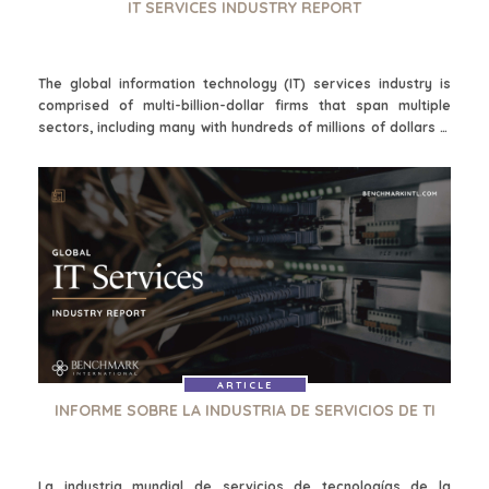
IT SERVICES INDUSTRY REPORT
CAREERS
OPEN POSITIONS
The global information technology (IT) services industry is
SELLERS
INDUSTRIES
comprised of multi-billion-dollar firms that span multiple
sectors, including many with hundreds of millions of dollars in
SELL A BUSINESS
ARCHITECTURE
revenue and concentrated areas of focus, as well as smaller
AND
GROW A
firms that focus on niche markets and specific geographic
ENGINEERING
BUSINESS
regions.
BUSINESS
M&A STRATEGIES
PRODUCTS AND
WHY
SERVICES
BENCHMARK?
CONSTRUCTION
EXPLORE STORIES
CONSUMER,
SELLER
FOOD, AND
RESOURCES
RETAIL
ARTICLE
ENERGY,
NEWS & BLOG
INFORME SOBRE LA INDUSTRIA DE SERVICIOS DE TI
RESOURCES, AND
UTILITIES
THE MARK
ENVIRONMENTAL
PRESS RELEASES
La industria mundial de servicios de tecnologías de la