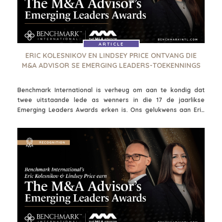
ARTICLE
ERIC KOLESNIKOV EN LINDSEY PRICE ONTVANG DIE
M&A ADVISOR SE EMERGING LEADERS-TOEKENNINGS
Benchmark International is verheug om aan te kondig dat
twee uitstaande lede as wenners in die 17 de jaarlikse
Emerging Leaders Awards erken is. Ons gelukwens aan Eric
Kolesnikov, geassosieerde direkteur, en Lindsey Price,
bemarkingspesialis, met hierdie welverdiende prestasie.