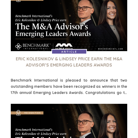
ARTICLE
ERIC KOLESNIKOV & LINDSEY PRICE EARN THE M&A
ADVISOR’S EMERGING LEADERS AWARDS
Benchmark International is pleased to announce that two
outstanding members have been recognized as winners in the
17th annual Emerging Leaders Awards. Congratulations go to
Eric Kolesnikov, Associate Transaction Director, and Lindsey
Price, Marketing Specialist, on this well-deserved
achievement.