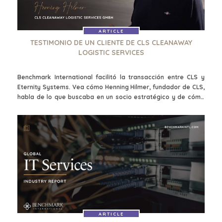
HOME
BUYERS
ARTICLE
EXPLORE OUR
ABOUT
TESTIMONIO DE UN CLIENTE DE CLS CLEANAWAY
OPPORTUNITIES
LOGISTIC SERVICES
OUR SUCCESS
STRATEGIC BUYER
GLOBAL TEAM
FINANCIAL BUYER
Benchmark International facilitó la transacción entre CLS y
EXECUTIVES
INDIVIDUAL
Eternity Systems. Vea cómo Henning Hilmer, fundador de CLS,
BUYER
DEALMAKERS
habla de lo que buscaba en un socio estratégico y de cómo
BUYER PROFILE
CORPORATE
Benchmark International lo consiguió para él.
SUPPORT
WHY
BENCHMARK?
TEAM SEARCH
BUYER
AWARDS
RESOURCES
GIVING BACK
PROCESS
EVENTS
THE NUMBERS
BUYER EVENTS
CONTACT
WEBINARS
ARTICLE