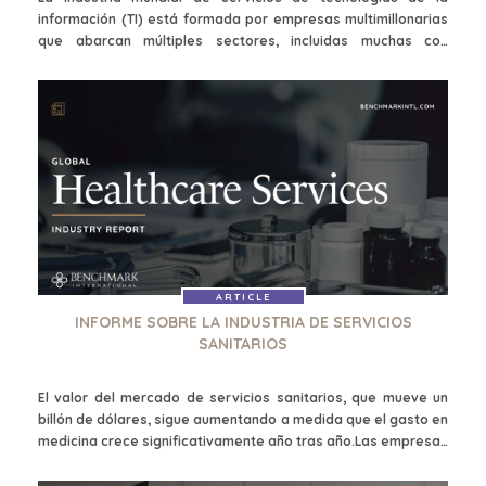
AND RECYCLING
MEDIA KIT
información (TI) está formada por empresas multimillonarias
FINANCIAL
que abarcan múltiples sectores, incluidas muchas con
GOVERNMENT
ingresos de cientos de millones de dólares y áreas de interés
CONTRACTORS
concentradas, así como empresas más pequeñas que se
centran en nichos de mercado y regiones geográficas
HEALTHCARE
específicas.
INDUSTRIAL
SOFTWARE
TECHNOLOGY
TRANSPORTATION
OFFICES
ARTICLE
INFORME SOBRE LA INDUSTRIA DE SERVICIOS
AMSTERDAM
SANITARIOS
AUSTIN
BARCELONA
El valor del mercado de servicios sanitarios, que mueve un
billón de dólares, sigue aumentando a medida que el gasto en
CAPE TOWN
medicina crece significativamente año tras año.Las empresas
CORK
farmacéuticas, los centros de cuidados de larga duración, las
DENVER
empresas de dispositivos médicos, la gestión de edificios