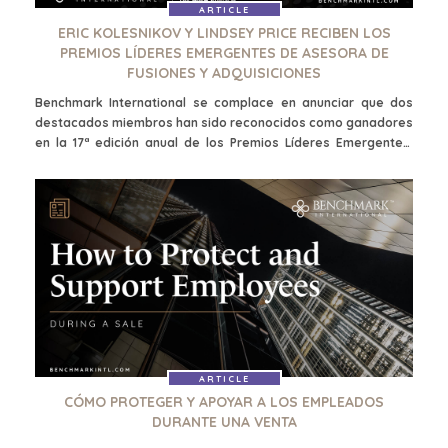
ARTICLE
ERIC KOLESNIKOV Y LINDSEY PRICE RECIBEN LOS
PREMIOS LÍDERES EMERGENTES DE ASESORA DE
FUSIONES Y ADQUISICIONES
Benchmark International se complace en anunciar que dos
destacados miembros han sido reconocidos como ganadores
en la 17ª edición anual de los Premios Líderes Emergentes.
Enhorabuena a Eric Kolesnikov, Director Asociado, y a Lindsey
Price, Especialista en Marketing, por este merecido logro.
ARTICLE
CÓMO PROTEGER Y APOYAR A LOS EMPLEADOS
DURANTE UNA VENTA