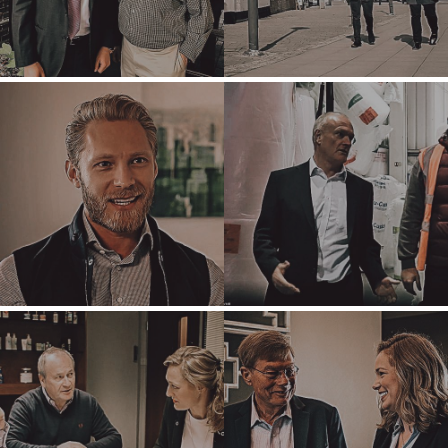
OMGEWING EN HERWINNING
FINANSIEEL
STAATSKONTRAKTEURS
GESONDHEIDSSORG
INDUSTRIËLE
SAGTEWARE
TEGNOLOGIE
VERVOER
KANTORE
AMSTERDAM
AUSTIN
BARCELONA
KAAPSTAD
CORK
DENVER