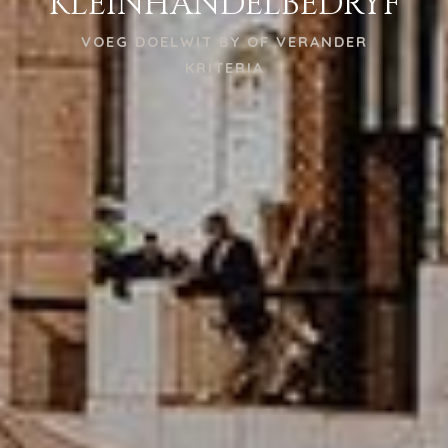
KLEINHANDELBEDRYF
VOEG DOELWIT BY OF VERANDER
KRITERIA