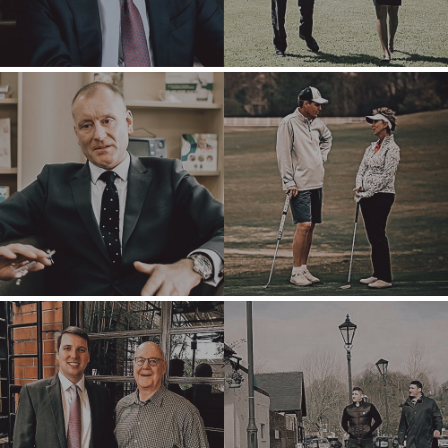
M&A STRATEGIEË
WAAROM BENCHMARK?
VERKEN STORIES
VERKOPER HULPBRONNE
NUUS & BLOG
DIE MARK
PERSVRYSTELLINGS
MEDIA KIT
NYWERHEDE
ARGITEKTUUR EN INGENIEURSWESE
BESIGHEIDSPRODUKTE EN -DIENSTE
KONSTRUKSIE
VERBRUIKER, VOEDSEL EN KLEINHANDEL
ENERGIE, HULPBRONNE EN NUTSDIENSTE