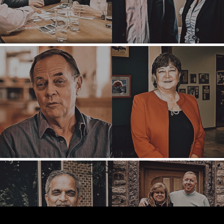
DÜSSELDORF
JOHANNESBURG
LOS ANGELES
MANCHESTER
NASHVILLE
OXFORD
STELLENBOSCH
STOCKHOLM
TAMPA
BEPALINGS
/
PRIVAATHEIDSBELEID
© 2026 BENCHMARK INTERNATIONAL |
IN-HUIS ONTWERP
DEUR BENCHMARK, AANGEDRYF DEUR LANTEC