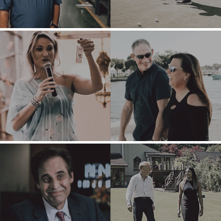
HANDELAARS
INDIVIDUELE
KORPORATIEWE
KOPER
ONDERSTEUNING
KOPERPROFIEL
SPANSOEKTOG
WAAROM
TOEKENNINGS
BENCHMARK?
GEE TERUG
KOPER
PROSES
HULPBRONNE
DIE GETALLE
GELEENTHEDE
KONTAK
KOPER
GELEENTHEDE
LOOPBANE
WEBINAARS
BESKIKBARE
POSISIES
VERKOPERS
VERKOOP 'N BESIGHEID
GROEI 'N BESIGHEID