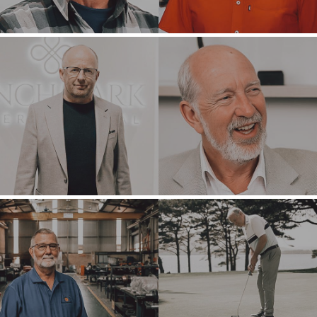
TUIS
KOPERS
VERKEN ONS
OOR
GELEENTHEDE
ONS SUKSES
STRATEGIESE
KOPER
GLOBALE SPAN
FINANSIËLE
BESTUURDERS
KOPER