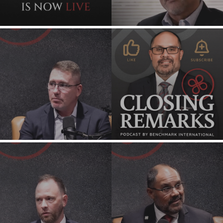
EVENTOS PARA
COMPRADORES
CARRERAS
SEMINARIOS WEB
PUESTOS
VACANTES
VENDEDORES
INDUSTRIAS
VENDER UN
ARQUITECTURA E
NEGOCIO
INGENIERÍA
HACER CRECER UN
PRODUCTOS Y
NEGOCIO
SERVICIOS
EMPRESARIALES
ESTRATEGIAS DE
FUSIONES Y
CONSTRUCCIÓN
ADQUISICIONES
CONSUMIDOR,
¿POR QUÉ
ALIMENTOS Y
BENCHMARK??
VENTA
MINORISTA
EXPLORAR
HISTORIAS
ENERGÍA,
RECURSOS Y
RECURSOS PARA
SERVICIOS