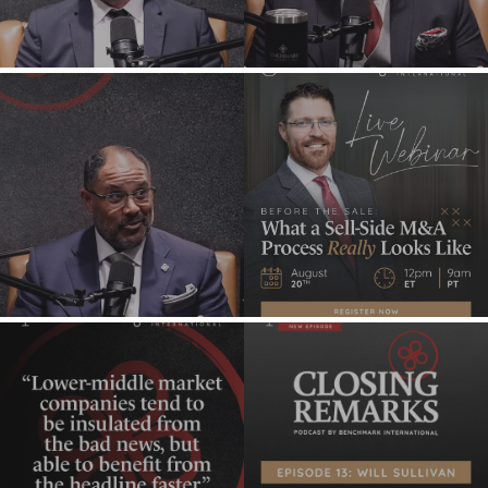
VENDEDORES
PÚBLICOS
MEDIO AMBIENTE
NOTICIAS Y BLOG
Y RECICLAJE
THE MARK
FINANCIERO
SALA DE PRENSA
CONTRATISTAS
SOBRE NOSOTROS
DEL GOBIERNO
CUIDADO DE LA
SALUD
INDUSTRIAL
SOFTWARE
TECNOLOGÍA
TRANSPORTE
OFICINAS
AMSTERDAM
AUSTIN
BARCELONA