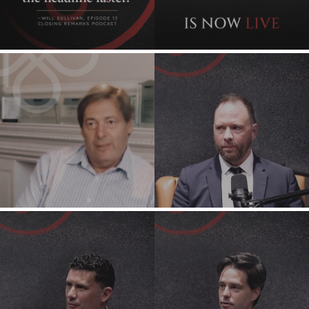
CAPE TOWN
CORK
DENVER
DÜSSELDORF
JOHANNESBURG
LOS ANGELES
MANCHESTER
NASHVILLE
OXFORD
STELLENBOSCH
STOCKHOLM
TAMPA
TERMS
/
PRIVACY POLICY
© 2026 BENCHMARK INTERNATIONAL |
DESIGNED IN-