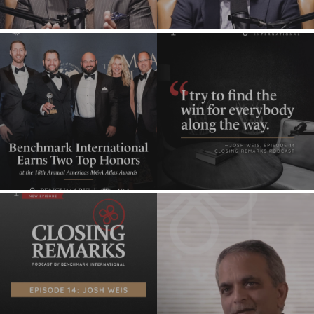
NOSOTROS
COMPRADORES
EXPLORA
ACERCA DE
NUESTRAS
OPORTUNIDADES
NUESTRO ÉXITO
COMPRADOR
EQUIPO GLOBAL
ESTRATÉGICO
EJECUTIVOS
COMPRADOR
EXPERTOS
FINANCIERO
GLOBALES
COMPRADOR
APOYO
INDIVIDUAL
CORPORATIVO
PERFIL DEL
BÚSQUEDA DE
COMPRADOR
EQUIPO
¿POR QUÉ
PREMIOS
BENCHMARK??
DEVOLVIENDO
RECURSOS PARA
PROCESO
COMPRADORES
LOS NÚMEROS
EVENTOS
CONTACTO