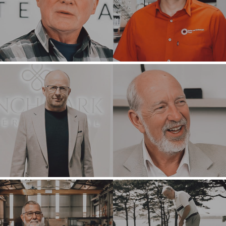
OPORTUNIDADES
NUESTRO ÉXITO
COMPRADOR
EQUIPO GLOBAL
ESTRATÉGICO
EJECUTIVOS
COMPRADOR
EXPERTOS
FINANCIERO
GLOBALES
COMPRADOR
APOYO
INDIVIDUAL
CORPORATIVO
PERFIL DEL
BÚSQUEDA DE
COMPRADOR
EQUIPO
¿POR QUÉ
PREMIOS
BENCHMARK??
DEVOLVIENDO
RECURSOS PARA
PROCESO
COMPRADORES
LOS NÚMEROS
EVENTOS
CONTACTO
EVENTOS PARA
COMPRADORES
CARRERAS
SEMINARIOS WEB
PUESTOS