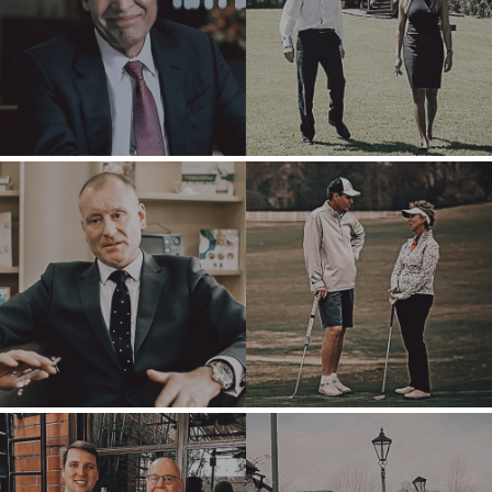
FINANCIERO
SALA DE PRENSA
CONTRATISTAS
SOBRE NOSOTROS
DEL GOBIERNO
CUIDADO DE LA
SALUD
INDUSTRIAL
SOFTWARE
TECNOLOGÍA
TRANSPORTE
OFICINAS
AMSTERDAM
AUSTIN
BARCELONA
CAPE TOWN
CORK
DENVER