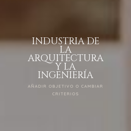
INDUSTRIA DE
LA
ARQUITECTURA
Y LA
INGENIERÍA
AÑADIR OBJETIVO O CAMBIAR
CRITERIOS