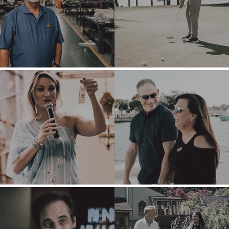
VACANTES
VENDEDORES
INDUSTRIAS
VENDER UN
ARQUITECTURA E
NEGOCIO
INGENIERÍA
HACER CRECER UN
PRODUCTOS Y
NEGOCIO
SERVICIOS
EMPRESARIALES
ESTRATEGIAS DE
FUSIONES Y
CONSTRUCCIÓN
ADQUISICIONES
CONSUMIDOR,
¿POR QUÉ
ALIMENTOS Y
BENCHMARK??
VENTA
MINORISTA
EXPLORAR
HISTORIAS
ENERGÍA,
RECURSOS Y
RECURSOS PARA
SERVICIOS
VENDEDORES
PÚBLICOS
MEDIO AMBIENTE
NOTICIAS Y BLOG
Y RECICLAJE
THE MARK