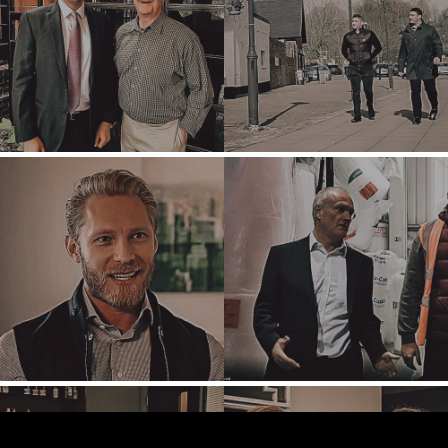
DÜSSELDORF
JOHANNESBURG
LOS ANGELES
MANCHESTER
NASHVILLE
OXFORD
STELLENBOSCH
STOCKHOLM
TAMPA
TERMS
/
PRIVACY POLICY
© 2026 BENCHMARK INTERNATIONAL |
DESIGNED IN-
HOUSE BY BENCHMARK, POWERED BY LANTEC