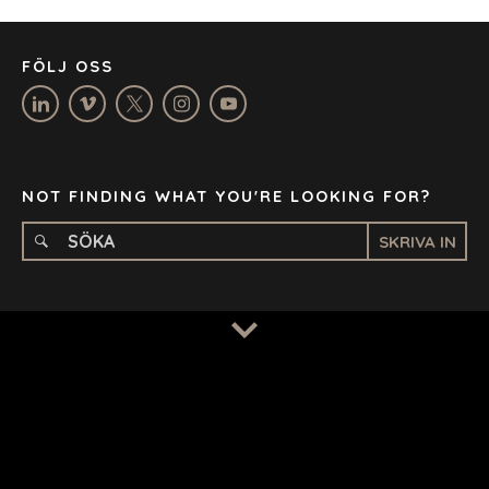
MANCHESTER
NASHVILLE
FÖLJ OSS
OXFORD
STELLENBOSCH
STOCKHOLM
TAMPA
NOT FINDING WHAT YOU'RE LOOKING FOR?
SKRIVA IN
TERMS
/
PRIVACY POLICY
© 2026 BENCHMARK INTERNATIONAL |
DESIGNED IN-
HOUSE BY BENCHMARK, POWERED BY LANTEC