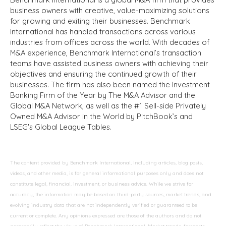
business owners with creative, value-maximizing solutions
for growing and exiting their businesses. Benchmark
International has handled transactions across various
industries from offices across the world. With decades of
M&A experience, Benchmark International’s transaction
teams have assisted business owners with achieving their
objectives and ensuring the continued growth of their
businesses. The firm has also been named the Investment
Banking Firm of the Year by The M&A Advisor and the
Global M&A Network, as well as the #1 Sell-side Privately
Owned M&A Advisor in the World by PitchBook’s and
LSEG's Global League Tables.
The content provided by Benchmark International, including articles, blog posts,
videos, and other media, is for general informational purposes only and does not
constitute legal, financial, investment, or business advice. While we strive for
accuracy, the information may be based on third-party sources, market trends, and
evolving industry data that are not independently verified or guaranteed to be
current or complete. Any opinions expressed are those of the authors and do not