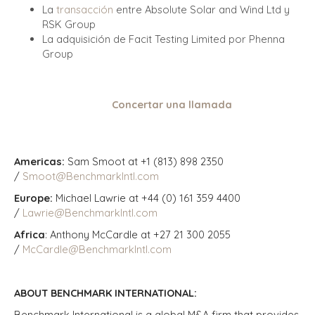
La
transacción
entre Absolute Solar and Wind Ltd y
RSK Group
La adquisición de Facit Testing Limited por Phenna
Group
Concertar una llamada
Americas:
Sam Smoot at +1 (813) 898 2350
/
Smoot@BenchmarkIntl.com
Europe:
Michael Lawrie at +44 (0) 161 359 4400
/
Lawrie@BenchmarkIntl.com
Africa
: Anthony McCardle at +27 21 300 2055
/
McCardle@BenchmarkIntl.com
ABOUT BENCHMARK INTERNATIONAL:
Benchmark International is a global M&A firm that provides