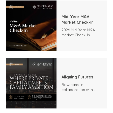
Mid-Year M&A
Market Check-In
2026 Mid-Year M&A
Market Check-In:
Trends, Highlights, and
Outlook
Aligning Futures
Bowmans, in
collaboration with
Benchmark
International and
DealMakers, proudly
presents: