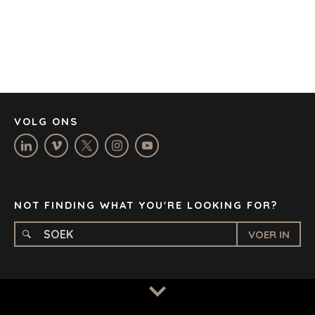
CORK
DENVER
DÜSSELDORF
JOHANNESBURG
LOS ANGELES
MANCHESTER
NASHVILLE
VOLG ONS
OXFORD
STELLENBOSCH
STOCKHOLM
TAMPA
NOT FINDING WHAT YOU'RE LOOKING FOR?
VOER IN
BEPALINGS
/
PRIVAATHEIDSBELEID
© 2026 BENCHMARK INTERNATIONAL |
IN-HUIS ONTWERP
DEUR BENCHMARK, AANGEDRYF DEUR LANTEC