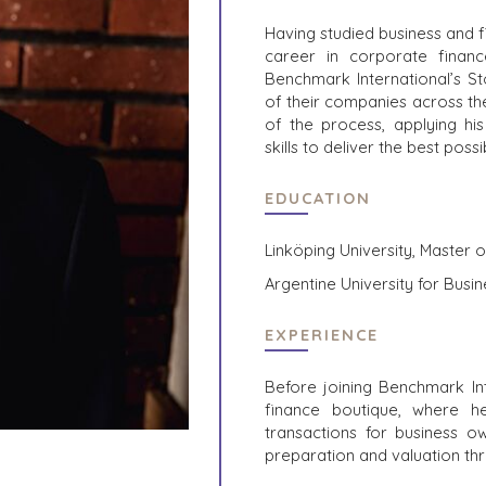
Having studied business and 
career in corporate financ
Benchmark International’s St
of their companies across th
of the process, applying his
skills to deliver the best poss
EDUCATION
Linköping University, Master 
Argentine University for Bus
EXPERIENCE
Before joining Benchmark In
finance boutique, where h
VERKÄUFER
BRANCHEN
transactions for business ow
preparation and valuation th
EIN UNTERNEHMEN
ARCHITEKTU
VERKAUFEN
INGENIEURW