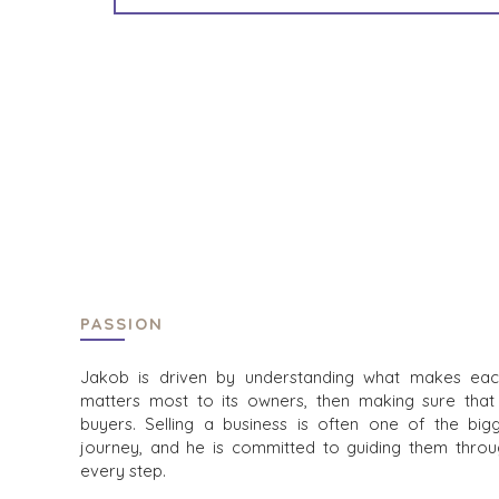
MÖGLICHKEITEN
UNSER ERFOLG
STRATEGISCHE
GLOBALES TEAM
KÄUFER
GESCHÄFTSFÜHRUNG
PRIVATE EQUITY
DEALMAKER
FAMILY OFFICE
ZENTRALE DIENSTE
INDIVIDUELLE K
ANPSRECHPARTNER
KÄUFERPROFIL
FINDEN
WARUM
AUSZEICHNUNGEN
BENCHMARK??
WOHLTÄTIGKEIT
KÄUFER-RESSO
PROZESS
DIE ZAHLEN
VERANSTALTU
PASSION
KÄUFER-EVENTS
KONTAKT
Jakob is driven by understanding what makes eac
WEBINARE
matters most to its owners, then making sure that
KARRIERE
buyers. Selling a business is often one of the bi
journey, and he is committed to guiding them throug
ZU BESETZENDE
every step.
POSITIONEN