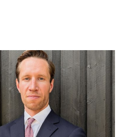
AUSTIN
ND
BARCELONA
TUNGEN FÜR
CAPE TOWN
EN
CORK
DENVER
R,
DÜSSELDORF
EL UND HANDEL
JOHANNESBURG
ESSOURCEN UND
LOS ANGELES
GSWIRTSCHAFT
MANCHESTER
 RECYCLING
NASHVILLE
OR
OXFORD
AUFTRAGNEHMER
STELLENBOSCH
SWESEN
STOCKHOLM
TAMPA
E
WESEN