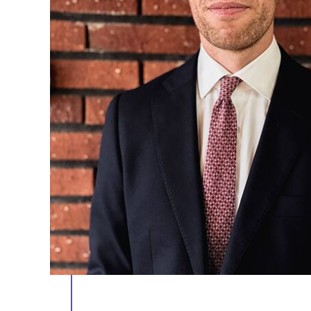
STARTSEITE
KÄUFER
ENTDECKEN SIE
ÜBER UNS
UNSERE