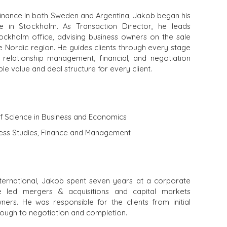
finance in both Sweden and Argentina, Jakob began his
e in Stockholm. As Transaction Director, he leads
ockholm office, advising business owners on the sale
e Nordic region. He guides clients through every stage
 relationship management, financial, and negotiation
ible value and deal structure for every client.
of Science in Business and Economics
iness Studies, Finance and Management
ternational, Jakob spent seven years at a corporate
e led mergers & acquisitions and capital markets
STANDORTE
ners. He was responsible for the clients from initial
rough to negotiation and completion.
R UND
AMSTERDAM
ESEN