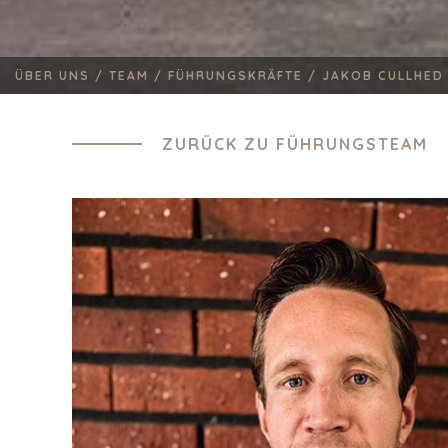
ÜBER UNS /
TEAM /
FÜHRUNGSKRÄFTE /
JAKOB CULLHED
ZURÜCK ZU FÜHRUNGSTEAM