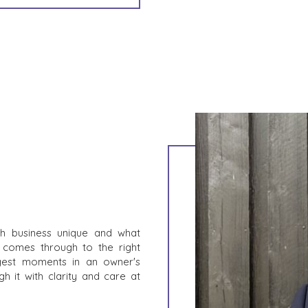
UNTERNEHMENSWACHSTUM
PRODUKTE U
DIENSTLEIS
M&A-STRATEGIEN
UNTERNEHM
WARUM BENCHMARK??
 /
BAUWESEN
REFERENZEN
KONSUMGÜTE
VERKÄUFER-RESSOURCEN
ÄUFER
LEBENSMITT
ENERGIE, R
NEWS & BLOG
VERSORGUN
THE MARK
UMWELT UND
PRESSEMITTEILUNGEN
URCEN
FINANZSEKT
PRESSEMAPPE
REGIERUNGS
NGEN
GESUNDHEIT
INDUSTRIE
h business unique and what
SOFTWARE
 comes through to the right
TECHNOLOGI
ggest moments in an owner's
TRANSPORT
h it with clarity and care at