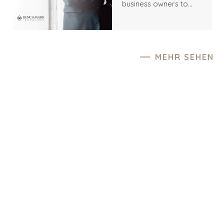
business owners to
respond through
question what is better
information requests
—a financial buyer or a
from interested
strategic buyer. The
parties, and hopefully
answer depends on
navigate potential
the buyer, their offer,
MEHR SEHEN
negotiations with
and most importantly,
buyers, it is vital not to
their fit with you and
overlook the
your company. In most
significance of the
cases, it truly comes
market feedback you
down to value.
may receive while
fielding these various
levels of interest. The
input received
throughout the stages
of this process is
paramount to consider
when managing your
expectations while you
are on the market.
Understanding and
finding the overall