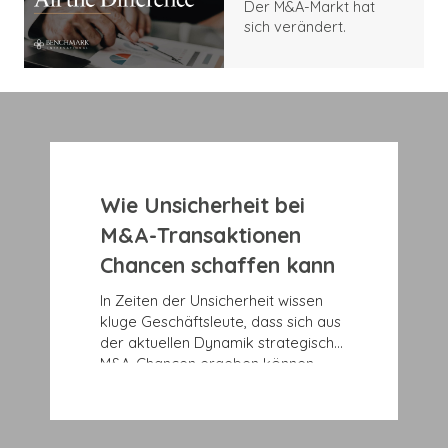
Der M&A-Markt hat
bleiben länger im
Unterschied
sich verändert.
Geschäft als andere
ausmacht
Privatunternehmen.
Wie Unsicherheit bei
M&A-Transaktionen
Chancen schaffen kann
In Zeiten der Unsicherheit wissen
kluge Geschäftsleute, dass sich aus
der aktuellen Dynamik strategische
M&A-Chancen ergeben können,
insbesondere für kleine und
mittlere Unternehmen.