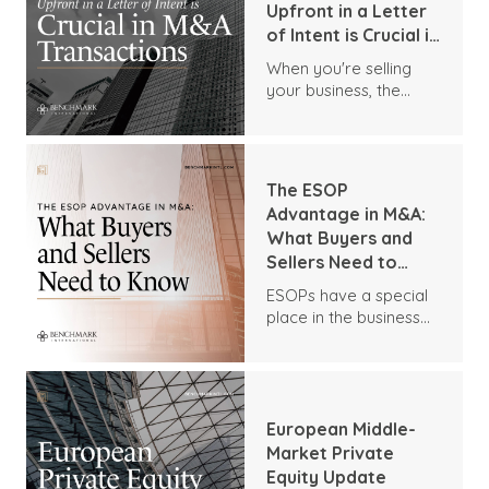
between 2024 and
Upfront in a Letter
2032 to reach a value
of Intent is Crucial in
of $538.2 billion.
M&A Transactions
When you're selling
your business, the
most challenging
negotiations are the
ones that often get
pushed aside, but they
The ESOP
are the ones that
Advantage in M&A:
should be tackled
What Buyers and
upfront.
Sellers Need to
Know
ESOPs have a special
place in the business
world. There's a bit of
mystery around them
as they are outside of
typical business
structures, and many
European Middle-
need to understand
Market Private
how they work, much
Equity Update