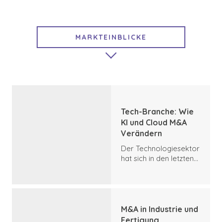
MARKTEINBLICKE
AUSGEWÄHLTE INHALTE
EXIT-STRATEGIEN
WACHSTUMSSTRATEGIEN
Tech-Branche: Wie
ABGESCHLOSSENE
KI und Cloud M&A
TRANSAKTIONEN
Verändern
BENCHMARK-NEUIGKEITEN
Der Technologiesektor
hat sich in den letzten
Jahren zweifellos zu
einem der
dynamischsten
Bereiche für M&A-
Aktivitäten entwickelt,
M&A in Industrie und
und künstliche
Fertigung