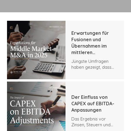
Erwartungen für
Fusionen und
Übernahmen im
mittleren
Marktsegment im
Jüngste Umfragen
Jahr 2025
haben gezeigt, dass
die M&A-Aussichten für
das Jahr 2025 den
größten Optimismus
der letzten Jahre in
Bezug auf
Der Einfluss von
Geschäftsabschlüsse
CAPEX auf EBITDA-
erkennen lassen. Die
Anpassungen
14. jährliche Umfrage
Das Ergebnis vor
der Citizens Bank unter
Zinsen, Steuern und
mehr als 400
Abschreibungen