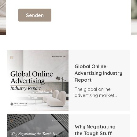
Global Online
Advertising Industry
Report
The global online
advertising market
was valued at $232.7
billion in 2023. It is
forecast to grow
further at a compound
annual growth rate
Why Negotiating
(CAGR) of 9.5%
the Tough Stuff