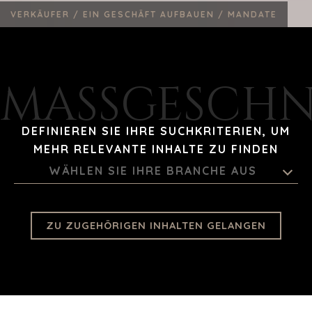
ZENTRALE DIENSTE
VERKÄUFER /
EIN GESCHÄFT AUFBAUEN /
MANDATE
ANPSRECHPARTNER FINDEN
AUSZEICHNUNGEN
WOHLTÄTIGKEIT
MASSGESCHNE
PROZESS
DIE ZAHLEN
DEFINIEREN SIE IHRE SUCHKRITERIEN, UM
KONTAKT
MEHR RELEVANTE INHALTE ZU FINDEN
KARRIERE
WÄHLEN SIE IHRE BRANCHE AUS
ZU BESETZENDE POSITIONEN
KÄUFER
ZU ZUGEHÖRIGEN INHALTEN GELANGEN
ENTDECKEN SIE UNSERE MÖGLICHKEITEN
STRATEGISCHE KÄUFER
PRIVATE EQUITY / FAMILY OFFICE
INDIVIDUELLE KÄUFER