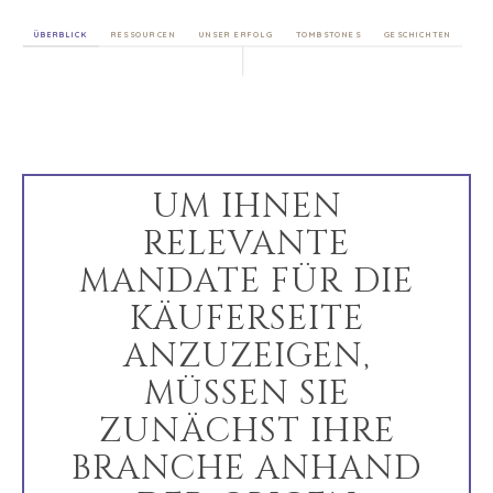
KÄUFERPROFIL
ÜBERBLICK
RESSOURCEN
UNSER ERFOLG
TOMBSTONES
GESCHICHTEN
WARUM BENCHMARK??
KÄUFER-RESSOURCEN
VERANSTALTUNGEN
KÄUFER-EVENTS
WEBINARE
UM IHNEN
RELEVANTE
VERKÄUFER
MANDATE FÜR DIE
EIN UNTERNEHMEN VERKAUFEN
KÄUFERSEITE
UNTERNEHMENSWACHSTUM
ANZUZEIGEN,
M&A-STRATEGIEN
MÜSSEN SIE
WARUM BENCHMARK??
ZUNÄCHST IHRE
REFERENZEN
VERKÄUFER-RESSOURCEN
BRANCHE ANHAND