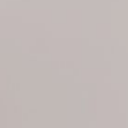
STARTSEITE
ÜBER UNS
UNSER ERFOLG
GLOBALES TEAM
GESCHÄFTSFÜHRUNG
DEALMAKER