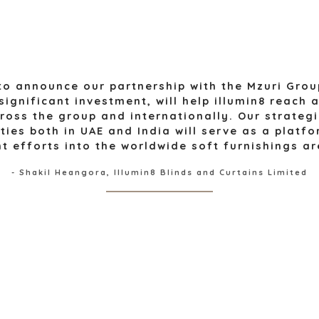
PRESSEMITTEILUNGEN
URCEN
FINANZSEKT
PRESSEMAPPE
REGIERUNGS
NGEN
GESUNDHEIT
INDUSTRIE
SOFTWARE
to announce our partnership with the Mzuri Group
significant investment, will help illumin8 reach 
TECHNOLOGI
ross the group and internationally. Our strategi
TRANSPORT
ities both in UAE and India will serve as a platf
nt efforts into the worldwide soft furnishings a
- Shakil Heangora, Illumin8 Blinds and Curtains Limited
© 2026 BENCHMARK INTERNATIONAL |
VO
IE