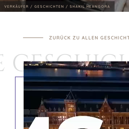
VERKÄUFER /
GESCHICHTEN /
SHAKIL HEANGORA
ZURÜCK ZU ALLEN GESCHICH
E GESCHIC