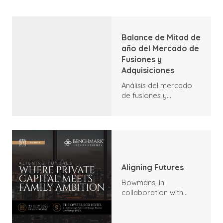
Balance de Mitad de
año del Mercado de
Fusiones y
Adquisiciones
Análisis del mercado
de fusiones y
adquisiciones a
mediados de 2026:
tendencias, aspectos
destacados y
perspectivas
Aligning Futures
Bowmans, in
collaboration with
Benchmark
International and
DealMakers, proudly