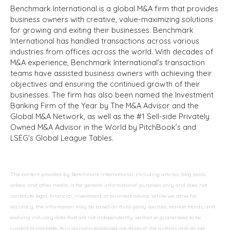
Benchmark International is a global M&A firm that provides
business owners with creative, value-maximizing solutions
for growing and exiting their businesses. Benchmark
International has handled transactions across various
industries from offices across the world. With decades of
M&A experience, Benchmark International’s transaction
teams have assisted business owners with achieving their
objectives and ensuring the continued growth of their
businesses. The firm has also been named the Investment
Banking Firm of the Year by The M&A Advisor and the
Global M&A Network, as well as the #1 Sell-side Privately
Owned M&A Advisor in the World by PitchBook’s and
LSEG's Global League Tables.
The content provided by Benchmark International, including articles, blog posts,
videos, and other media, is for general informational purposes only and does not
constitute legal, financial, investment, or business advice. While we strive for
accuracy, the information may be based on third-party sources, market trends, and
evolving industry data that are not independently verified or guaranteed to be
current or complete. Any opinions expressed are those of the authors and do not