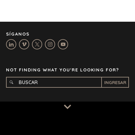
JOHANNESBURG
LOS ANGELES
MANCHESTER
NASHVILLE
SÍGANOS
OXFORD
STELLENBOSCH
STOCKHOLM
TAMPA
NOT FINDING WHAT YOU'RE LOOKING FOR?
INGRESAR
TERMS
/
PRIVACY POLICY
© 2026 BENCHMARK INTERNATIONAL |
DESIGNED IN-
HOUSE BY BENCHMARK, POWERED BY LANTEC