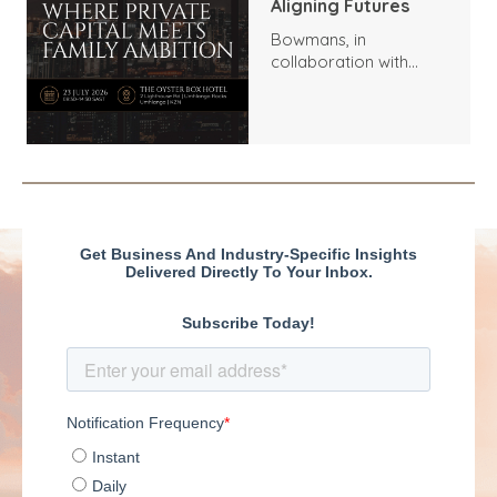
Aligning Futures
Bowmans, in
collaboration with
Benchmark
International and
DealMakers, proudly
presents: