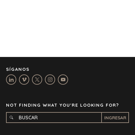
BARCELONA
CAPE TOWN
CORK
DENVER
DÜSSELDORF
JOHANNESBURG
LOS ANGELES
MANCHESTER
NASHVILLE
SÍGANOS
OXFORD
STELLENBOSCH
STOCKHOLM
TAMPA
NOT FINDING WHAT YOU'RE LOOKING FOR?
INGRESAR
TERMS
/
PRIVACY POLICY