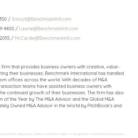
350 /
Smoot@BenchmarkIntl.com
59 4400 /
Lawrie@BenchmarkIntl.com
 2055 /
McCardle@BenchmarkIntl.com
 firm that provides business owners with creative, value-
iting their businesses. Benchmark International has handled
from offices across the world. With decades of M&A
transaction teams have assisted business owners with
the continued growth of their businesses. The firm has also
m of the Year by The M&A Advisor and the Global M&A
ivately Owned M&A Advisor in the World by PitchBook’s and
 articles, blog posts, videos, and other media, is for general informational purposes