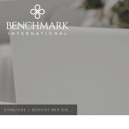
EINBLICKE /
BERICHT BER DIE...