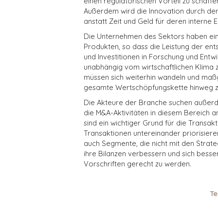
einen regulatorischen Vorteil zu schaff
Außerdem wird die Innovation durch den
anstatt Zeit und Geld für deren interne
Die Unternehmen des Sektors haben ei
Produkten, so dass die Leistung der e
und Investitionen in Forschung und Entw
unabhängig vom wirtschaftlichen Klima 
müssen sich weiterhin wandeln und maßg
gesamte Wertschöpfungskette hinweg zu
Die Akteure der Branche suchen außerde
die M&A-Aktivitäten in diesem Bereich a
sind ein wichtiger Grund für die Transakt
Transaktionen untereinander priorisier
auch Segmente, die nicht mit den Strate
ihre Bilanzen verbessern und sich bess
Vorschriften gerecht zu werden.
Te