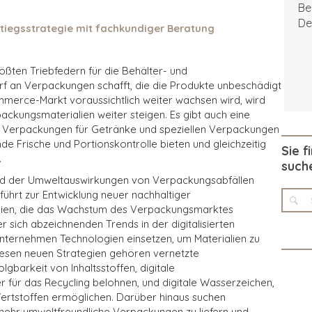
Be
De
stiegsstrategie mit fachkundiger Beratung
ößten Triebfedern für die Behälter- und
rf an Verpackungen schafft, die die Produkte unbeschädigt
merce-Markt voraussichtlich weiter wachsen wird, wird
ckungsmaterialien weiter steigen. Es gibt auch eine
 Verpackungen für Getränke und speziellen Verpackungen
nde Frische und Portionskontrolle bieten und gleichzeitig
Sie f
.
such
d der Umweltauswirkungen von Verpackungsabfällen
führt zur Entwicklung neuer nachhaltiger
gien, die das Wachstum des Verpackungsmarktes
er sich abzeichnenden Trends in der digitalisierten
 Unternehmen Technologien einsetzen, um Materialien zu
diesen neuen Strategien gehören vernetzte
gbarkeit von Inhaltsstoffen, digitale
für das Recycling belohnen, und digitale Wasserzeichen,
ertstoffen ermöglichen. Darüber hinaus suchen
 mehr umweltfreundliche Verpackungen zu liefern und