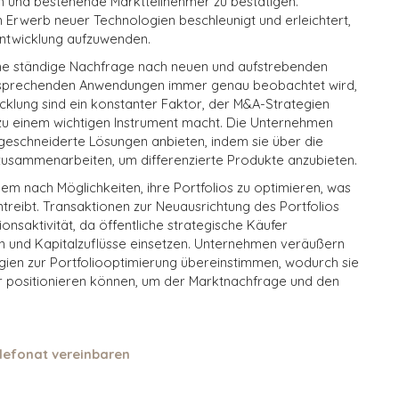
en und bestehende Marktteilnehmer zu bestätigen.
 Erwerb neuer Technologien beschleunigt und erleichtert,
 Entwicklung aufzuwenden.
ne ständige Nachfrage nach neuen und aufstrebenden
ntsprechenden Anwendungen immer genau beobachtet wird,
icklung sind ein konstanter Faktor, der M&A-Strategien
zu einem wichtigen Instrument macht. Die Unternehmen
eschneiderte Lösungen anbieten, indem sie über die
sammenarbeiten, um differenzierte Produkte anzubieten.
m nach Möglichkeiten, ihre Portfolios zu optimieren, was
ntreibt. Transaktionen zur Neuausrichtung des Portfolios
ionsaktivität, da öffentliche strategische Käufer
en und Kapitalzuflüsse einsetzen. Unternehmen veräußern
gien zur Portfoliooptimierung übereinstimmen, wodurch sie
er positionieren können, um der Marktnachfrage und den
lefonat vereinbaren