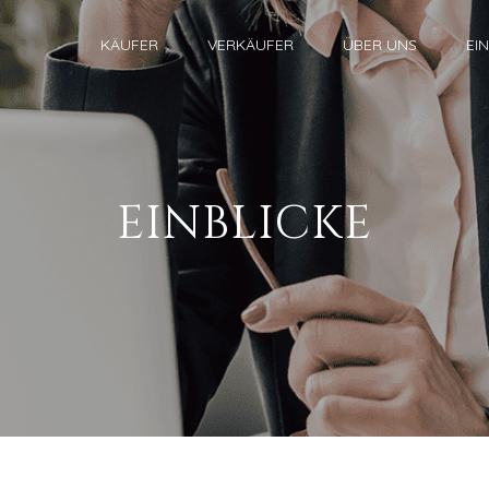
KÄUFER
VERKÄUFER
ÜBER UNS
EI
EINBLICKE