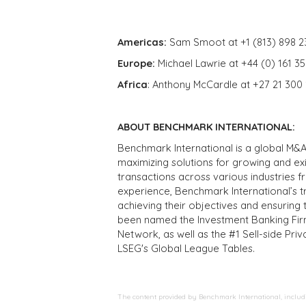
Americas:
Sam Smoot at +1 (813) 898 2
Europe:
Michael Lawrie at +44 (0) 161 3
Africa
: Anthony McCardle at +27 21 300
ABOUT BENCHMARK INTERNATIONAL:
Benchmark International is a global M&A
maximizing solutions for growing and ex
transactions across various industries 
experience, Benchmark International’s 
achieving their objectives and ensuring 
been named the Investment Banking Fir
Network, as well as the #1 Sell-side Pr
LSEG's Global League Tables.
The content provided by Benchmark International, including