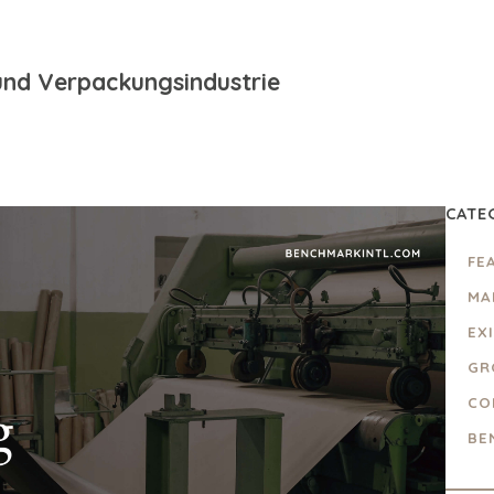
 und Verpackungsindustrie
CATE
FE
MA
EX
GR
CO
BE