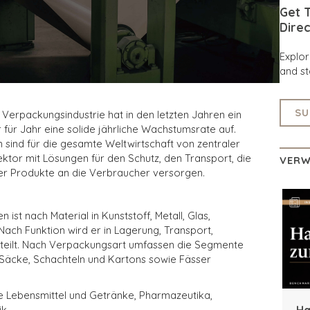
Get T
Direc
Explo
and st
SU
d Verpackungsindustrie hat in den letzten Jahren ein
 für Jahr eine solide jährliche Wachstumsrate auf.
ind für die gesamte Weltwirtschaft von zentraler
ktor mit Lösungen für den Schutz, den Transport, die
VERW
er Produkte an die Verbraucher versorgen.
ist nach Material in Kunststoff, Metall, Glas,
Nach Funktion wird er in Lagerung, Transport,
teilt. Nach Verpackungsart umfassen die Segmente
 Säcke, Schachteln und Kartons sowie Fässer
 Lebensmittel und Getränke, Pharmazeutika,
Ha
k.