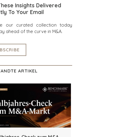
hese Insights Delivered
tly To Your Email
re our curated collection today
ay ahead of the curve in M&A.
BSCRIBE
ANDTE ARTIKEL
lbjahres-Check zum M&A-