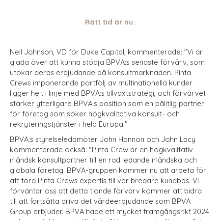
Rätt tid är nu.
Neil Johnson, VD för Duke Capital, kommenterade: "Vi är
glada över att kunna stödja BPVA:s senaste förvärv, som
utökar deras erbjudande på konsultmarknaden. Pinta
Crews imponerande portfölj av multinationella kunder
ligger helt i linje med BPVA:s tillväxtstrategi, och förvärvet
stärker ytterligare BPVA:s position som en pålitlig partner
för företag som söker högkvalitativa konsult- och
rekryteringstjänster i hela Europa."
BPVA:s styrelseledamöter John Hannon och John Lacy
kommenterade också: "Pinta Crew är en högkvalitativ
irländsk konsultpartner till en rad ledande irländska och
globala företag. BPVA-gruppen kommer nu att arbeta för
att föra Pinta Crews expertis till vår bredare kundbas. Vi
förväntar oss att detta tionde förvärv kommer att bidra
till att fortsätta driva det värdeerbjudande som BPVA
Group erbjuder. BPVA hade ett mycket framgångsrikt 2024