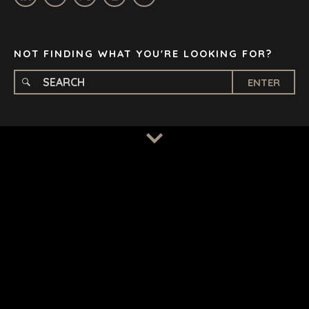
STOCKHOLM
TAMPA
NOT FINDING WHAT YOU'RE LOOKING FOR?
ENTER
TERMS
/
PRIVACY POLICY
© 2026 BENCHMARK INTERNATIONAL |
DESIGNED IN-
HOUSE BY BENCHMARK, POWERED BY LANTEC