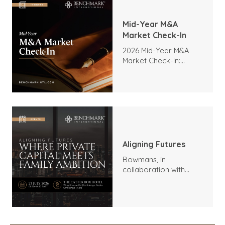
Mid-Year M&A
Market Check-In
2026 Mid-Year M&A
Market Check-In:
Trends, Highlights, and
Outlook
Aligning Futures
Bowmans, in
collaboration with
Benchmark
International and
DealMakers, proudly
presents: