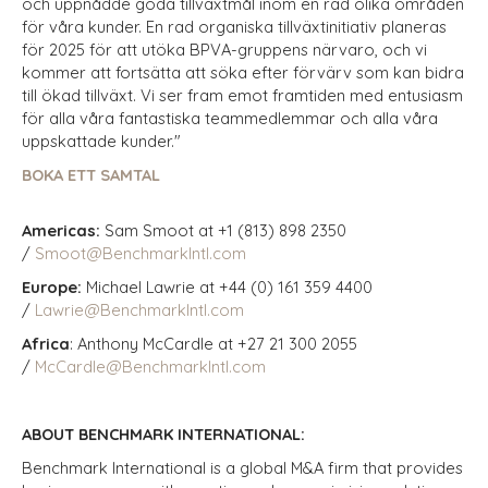
och uppnådde goda tillväxtmål inom en rad olika områden
för våra kunder. En rad organiska tillväxtinitiativ planeras
för 2025 för att utöka BPVA-gruppens närvaro, och vi
kommer att fortsätta att söka efter förvärv som kan bidra
till ökad tillväxt. Vi ser fram emot framtiden med entusiasm
för alla våra fantastiska teammedlemmar och alla våra
uppskattade kunder."
BOKA ETT SAMTAL
Americas:
Sam Smoot at +1 (813) 898 2350
/
Smoot@BenchmarkIntl.com
Europe:
Michael Lawrie at +44 (0) 161 359 4400
/
Lawrie@BenchmarkIntl.com
Africa
: Anthony McCardle at +27 21 300 2055
/
McCardle@BenchmarkIntl.com
ABOUT BENCHMARK INTERNATIONAL:
Benchmark International is a global M&A firm that provides