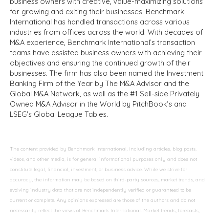
business owners with creative, value-maximizing solutions
for growing and exiting their businesses. Benchmark
International has handled transactions across various
industries from offices across the world. With decades of
M&A experience, Benchmark International’s transaction
teams have assisted business owners with achieving their
objectives and ensuring the continued growth of their
businesses. The firm has also been named the Investment
Banking Firm of the Year by The M&A Advisor and the
Global M&A Network, as well as the #1 Sell-side Privately
Owned M&A Advisor in the World by PitchBook’s and
LSEG's Global League Tables.
The content provided by Benchmark International, including articles, blog posts,
videos, and other media, is for general informational purposes only and does not
constitute legal, financial, investment, or business advice. While we strive for
accuracy, the information may be based on third-party sources, market trends, and
evolving industry data that are not independently verified or guaranteed to be
current or complete. Any opinions expressed are those of the authors and do not
necessarily reflect the views of Benchmark International. Market trends, forecasts,