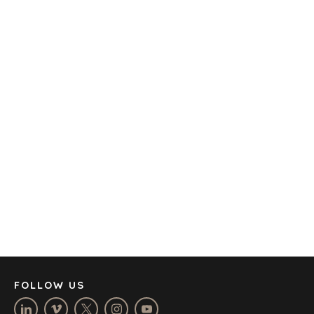
TRANSPORTATION
OFFICES
AMSTERDAM
AUSTIN
BARCELONA
CAPE TOWN
CORK
DENVER
DÜSSELDORF
JOHANNESBURG
LOS ANGELES
MANCHESTER
NASHVILLE
FOLLOW US
OXFORD
STELLENBOSCH