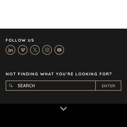
DÜSSELDORF
JOHANNESBURG
LOS ANGELES
MANCHESTER
NASHVILLE
FOLLOW US
OXFORD
STELLENBOSCH
STOCKHOLM
TAMPA
NOT FINDING WHAT YOU'RE LOOKING FOR?
ENTER
TERMS
/
PRIVACY POLICY
© 2026 BENCHMARK INTERNATIONAL |
DESIGNED IN-
HOUSE BY BENCHMARK, POWERED BY LANTEC