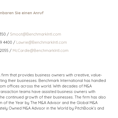
nbaren Sie einen Anruf
350 /
Smoot@BenchmarkIntl.com
59 4400 /
Lawrie@BenchmarkIntl.com
 2055 /
McCardle@BenchmarkIntl.com
 firm that provides business owners with creative, value-
iting their businesses. Benchmark International has handled
from offices across the world. With decades of M&A
transaction teams have assisted business owners with
the continued growth of their businesses. The firm has also
m of the Year by The M&A Advisor and the Global M&A
ivately Owned M&A Advisor in the World by PitchBook’s and