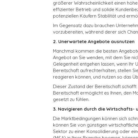
größerer Wahrscheinlichkeit einen höhe
effizienter Betrieb und solide Kundenbe
potenziellen Käufern Stabilität und ermö
Im Gegensatz dazu brauchen Unternehmen
vorzubereiten, während derer sich Chan
2. Unerwartete Angebote ausnutzen
Manchmal kommen die besten Angebote un
Angebot an Sie wenden, mit dem Sie nich
Gelegenheit entgehen lassen, wenn Ihr U
Bereitschaft aufrechterhalten, stellen Si
reagieren können, und nutzen so das Ü
Dieser Zustand der Bereitschaft schafft Fl
Bereitschaft ermöglicht es Ihnen,
den Ma
gesetzt zu fühlen.
3. Navigieren durch die Wirtschafts
Die Marktbedingungen können sich schnel
können Sie von günstigen wirtschaftlich
Sektor zu einer Konsolidierung oder 
(M&A) in Ihrer Branche boomen, können 