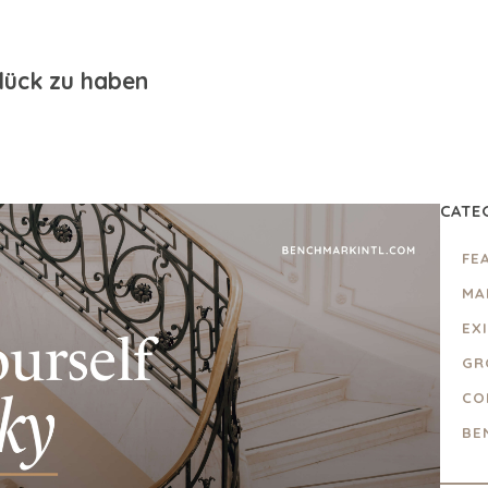
Glück zu haben
CATE
FE
MA
EX
GR
CO
BE