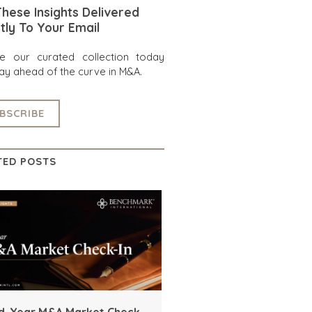
hese Insights Delivered
tly To Your Email
re our curated collection today
ay ahead of the curve in M&A.
BSCRIBE
TED POSTS
d-Year M&A Market Check-