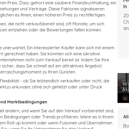
ren Preis. Dazu gehört eine saubere Finanzbuchhaltung, ein
In
ziehungen und Verträge. Diese Faktoren signalisieren
glichen es Ihnen, einen höheren Preis zu rechtfertigen.
20
Ch
, die nicht verkaufsbereit sind, oft Monate, um sich
an
cen entziehen oder die Bewertungen fallen können.
erwartet. Ein interessierter Käufer kann sich mit einem
t gerechnet haben. Sie könnten sich eine lukrative
nternehmen nicht zum Verkauf bereit ist. Indem Sie Ihre
e sicher, dass Sie schnell auf ein attraktives Angebot
berraschungsmoment zu Ihren Gunsten.
exibilität - ob Sie letztendlich verkaufen oder nicht, die
rkt
zu erkunden
, ohne sich gehetzt oder unter Druck
- und Marktbedingungen
l ändern, und wenn Sie auf den Verkauf vorbereitet sind,
Al
en Bedingungen oder Trends profitieren. Wenn es in Ihrem
einem Roll-up kommt oder wenn Fusionen und Übernahmen
Bo
Sie, wenn Sie Ihr Unternehmen für den Verkauf