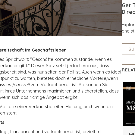
Get T
Direc
Explo
and st
SU
ereitschaft im Geschäftsleben
ntes Sprichwort: "Geschäfte kommen zustande, wenn es
Verkäufer gibt." Dieser Satz setzt jedoch voraus, dass
RELA
sbereit sind, was nur selten der Fall ist. Auch wenn es ideal
itpunkt zu warten,
bietet
es doch
erhebliche Vorteile,
wenn
ass es
jederzeit
zum Verkauf bereit ist. So können Sie
rt Ihres Unternehmens maximieren und sicherstellen, dass
 wenn sich das richtige Angebot ergibt.
 Vorteile einer verkaufsbereiten Haltung, auch wenn ein
en steht:
ts
gt, transparent und verkaufsbereit ist, erzielt mit
Mi