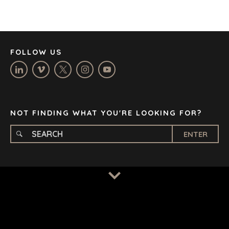
JOHANNESBURG
LOS ANGELES
MANCHESTER
NASHVILLE
FOLLOW US
OXFORD
STELLENBOSCH
STOCKHOLM
TAMPA
NOT FINDING WHAT YOU'RE LOOKING FOR?
ENTER
TERMS
/
PRIVACY POLICY
© 2026 BENCHMARK INTERNATIONAL |
DESIGNED IN-
HOUSE BY BENCHMARK, POWERED BY LANTEC