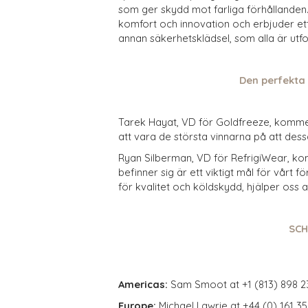
som ger skydd mot farliga förhållanden.
komfort och innovation och erbjuder et
annan säkerhetsklädsel, som alla är utf
Den perfekta e
Tarek Hayat, VD för Goldfreeze, komm
att vara de största vinnarna på att d
Ryan Silberman, VD för RefrigiWear, ko
befinner sig är ett viktigt mål för vårt 
för kvalitet och köldskydd, hjälper oss at
SCH
Americas:
Sam Smoot at +1 (813) 898 2
Europe:
Michael Lawrie at +44 (0) 161 3