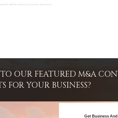
 experts before making business decisions.
INTO OUR FEATURED M&A CO
TS FOR YOUR BUSINESS?
Get Business And 