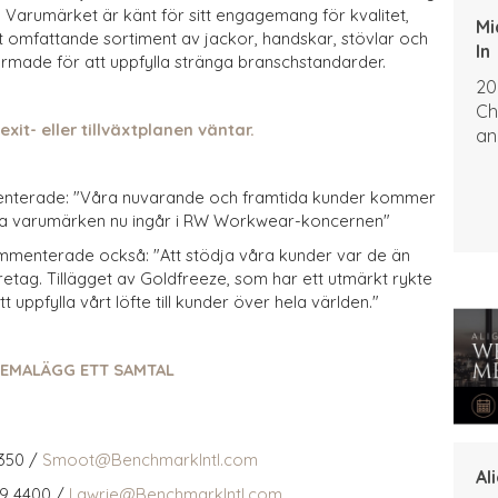
 Varumärket är känt för sitt engagemang för kvalitet,
Mi
t omfattande sortiment av jackor, handskar, stövlar och
In
ormade för att uppfylla stränga branschstandarder.
20
Ch
xit- eller tillväxtplanen väntar.
an
enterade: "Våra nuvarande och framtida kunder kommer
essa varumärken nu ingår i RW Workwear-koncernen"
mmenterade också: "Att stödja våra kunder var de än
företag. Tillägget av Goldfreeze, som har ett utmärkt rykte
t uppfylla vårt löfte till kunder över hela världen."
EMALÄGG ETT SAMTAL
350 /
Smoot@BenchmarkIntl.com
Al
59 4400 /
Lawrie@BenchmarkIntl.com