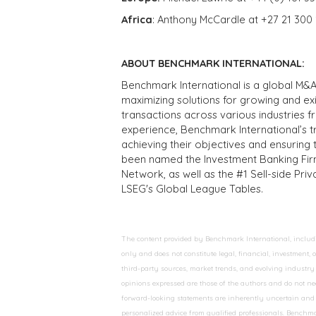
Africa
: Anthony McCardle at +27 21 300
ABOUT BENCHMARK INTERNATIONAL:
Benchmark International is a global M&A
maximizing solutions for growing and ex
transactions across various industries 
experience, Benchmark International’s 
achieving their objectives and ensuring 
been named the Investment Banking Fir
Network, as well as the #1 Sell-side Pr
LSEG's Global League Tables.
The content provided by Benchmark International, including
only and does not constitute legal, financial, investment,
third-party sources, market trends, and evolving industry 
opinions expressed are those of the authors and do not nec
forward-looking statements are inherently uncertain and s
personalized advice from qualified professionals. Benchmar