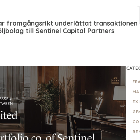
ar framgångsrikt underlättat transaktionen 
ljbolag till Sentinel Capital Partners
CATE
FE
MA
EX
GR
CO
BE