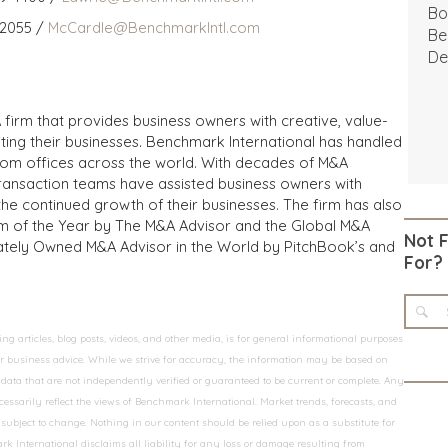
Bo
 2055 /
McCardle@BenchmarkIntl.com
Be
De
 firm that provides business owners with creative, value-
iting their businesses. Benchmark International has handled
from offices across the world. With decades of M&A
transaction teams have assisted business owners with
the continued growth of their businesses. The firm has also
m of the Year by The M&A Advisor and the Global M&A
Not 
ivately Owned M&A Advisor in the World by PitchBook’s and
For?
 articles, blog posts, videos, and other media, is for general informational purposes
 or business advice. While we strive for accuracy, the information may be based on
data that are not independently verified or guaranteed to be current or complete. Any
essarily reflect the views of Benchmark International. Market trends, forecasts, and
ubject to change. Nothing in our content should be relied upon as a substitute for
k International disclaims all liability for any loss or damage resulting from