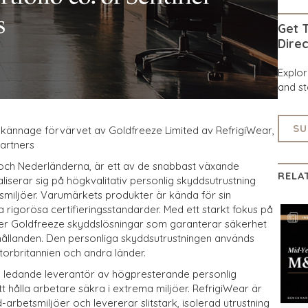
Get T
Direc
Explo
and st
SU
illkännage förvärvet av Goldfreeze Limited av RefrigiWear,
Partners
 och Nederländerna, är ett av de snabbast växande
RELA
iserar sig på högkvalitativ personlig skyddsutrustning
husmiljöer. Varumärkets produkter är kända för sin
la rigorösa certifieringsstandarder. Med ett starkt fokus på
ahåller Goldfreeze skyddslösningar som garanterar säkerhet
ållanden. Den personliga skyddsutrustningen används
Storbritannien och andra länder.
en ledande leverantör av högpresterande personlig
t hålla arbetare säkra i extrema miljöer. RefrigiWear är
-arbetsmiljöer och levererar slitstark, isolerad utrustning