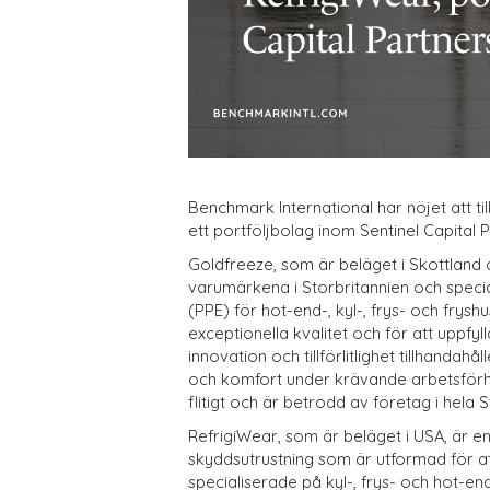
Benchmark International har nöjet att t
ett portföljbolag inom Sentinel Capital 
Goldfreeze, som är beläget i Skottland
varumärkena i Storbritannien och special
(PPE) för hot-end-, kyl-, frys- och frys
exceptionella kvalitet och för att uppfyl
innovation och tillförlitlighet tillhand
och komfort under krävande arbetsförh
flitigt och är betrodd av företag i hela 
RefrigiWear, som är beläget i USA, är 
skyddsutrustning som är utformad för at
specialiserade på kyl-, frys- och hot-end