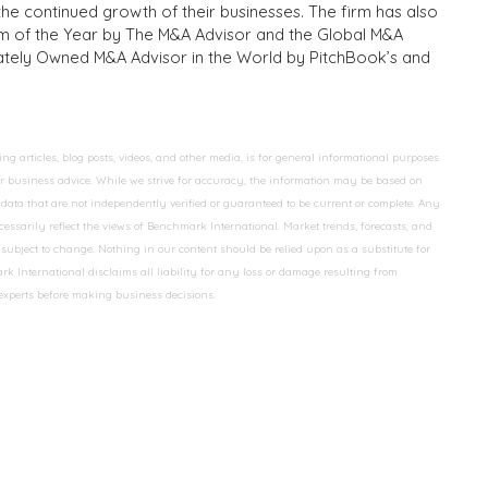
the continued growth of their businesses. The firm has also
m of the Year by The M&A Advisor and the Global M&A
ivately Owned M&A Advisor in the World by PitchBook’s and
 articles, blog posts, videos, and other media, is for general informational purposes
 or business advice. While we strive for accuracy, the information may be based on
data that are not independently verified or guaranteed to be current or complete. Any
essarily reflect the views of Benchmark International. Market trends, forecasts, and
ubject to change. Nothing in our content should be relied upon as a substitute for
k International disclaims all liability for any loss or damage resulting from
 experts before making business decisions.