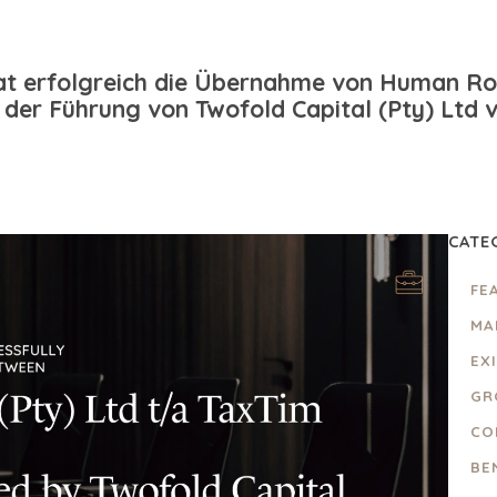
at erfolgreich die Übernahme von Human Ro
 der Führung von Twofold Capital (Pty) Ltd v
CATE
FE
MA
EX
GR
CO
BE