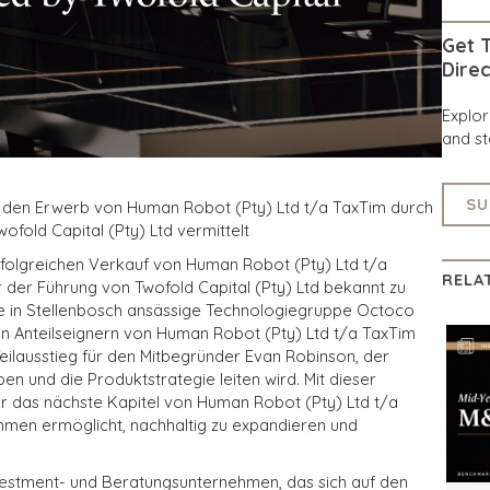
Get T
Direc
Explo
and st
SU
h den Erwerb von Human Robot (Pty) Ltd t/a TaxTim durch
ofold Capital (Pty) Ltd vermittelt
erfolgreichen Verkauf von Human Robot (Pty) Ltd t/a
RELA
 der Führung von Twofold Capital (Pty) Ltd bekannt zu
e in Stellenbosch ansässige Technologiegruppe Octoco
en Anteilseignern von Human Robot (Pty) Ltd t/a TaxTim
Teilausstieg für den Mitbegründer Evan Robinson, der
en und die Produktstrategie leiten wird. Mit dieser
für das nächste Kapitel von Human Robot (Pty) Ltd t/a
hmen ermöglicht, nachhaltig zu expandieren und
Investment- und Beratungsunternehmen, das sich auf den