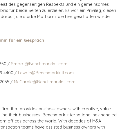
Geist des gegenseitigen Respekts und ein gemeinsames
 für beide Seiten zu erzielen. Es war ein Privileg, diesen
 darauf, die starke Plattform, die hier geschaffen wurde,
"
min für ein Gespräch
350 /
Smoot@BenchmarkIntl.com
59 4400 /
Lawrie@BenchmarkIntl.com
 2055 /
McCardle@BenchmarkIntl.com
 firm that provides business owners with creative, value-
iting their businesses. Benchmark International has handled
from offices across the world. With decades of M&A
transaction teams have assisted business owners with