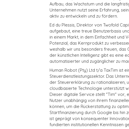
Aufbau, das Wachstum und die langfristi
Unternehmen nutzt seine Erfahrung, sein
aktiv zu entwickeln und zu fördern.
Ed du Plessis, Direktor von Twofold Cap
aufgebaut, eine treue Benutzerbasis un
in einem Markt, in dem Einfachheit und 
Potenzial, das Kernprodukt zu verbesse
weshalb wir uns besonders freuen, das 
der künstlichen Intelligenz gibt es eine 
automatisierter und zugänglicher zu ma
Human Robot (Pty) Ltd t/a TaxTim ist ei
Steuerdienstleistungssektor. Das Unte
der Steuererklärung zu rationalisieren, u
cloudbasierte Technologie unterstützt 
Dieser digitale Service stellt "Tim" vor, 
Nutzer unabhängig von ihrem finanziell
können, um die Rückerstattung zu optim
Startfinanzierung durch Google bis hin z
ist geprägt von konsequenter Innovatio
fundierten institutionellen Kenntnissen ge