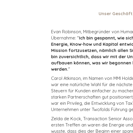
Unser Geschäft 
Evan Robinson, Mitbegründer von Human
Übernahme:
"
Ich bin gespannt, wie si
Energie, Know-how und Kapital entwick
Mission fortzusetzen, nämlich allen 
bin zuversichtlich, dass wir mit der
aufbauen können, was wir begonnen 
werden.
"
Carol Atkinson, im Namen von MMI Holdin
war eine natürliche Wahl für die nächste
Steuern für Kunden einfacher zu machen,
starken Partnerschaften gut positionier
war ein Privileg, die Entwicklung von Ta
Unternehmen unter Twofolds Führung ge
Zelda de Kock, Transaction Senior Assoc
ersten Treffen an waren die Energie und
wusste, dass dies der Beginn einer sp