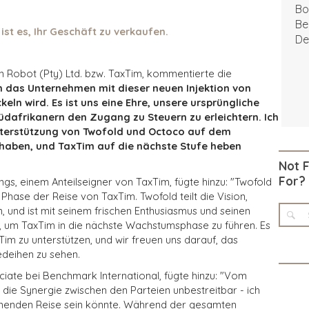
Bo
Be
ist es, Ihr Geschäft zu verkaufen.
De
 Robot (Pty) Ltd. bzw. TaxTim, kommentierte die
ch das Unternehmen mit dieser neuen Injektion von
eln wird. Es ist uns eine Ehre, unsere ursprüngliche
Südafrikanern den Zugang zu Steuern zu erleichtern. Ich
 Unterstützung von Twofold und Octoco auf dem
haben, und TaxTim auf die nächste Stufe heben
Not 
For?
gs, einem Anteilseigner von TaxTim, fügte hinzu: "Twofold
 Phase der Reise von TaxTim. Twofold teilt die Vision,
 und ist mit seinem frischen Enthusiasmus und seinen
t, um TaxTim in die nächste Wachstumsphase zu führen. Es
xTim zu unterstützen, und wir freuen uns darauf, das
deihen zu sehen.
iate bei Benchmark International, fügte hinzu: "Vom
 die Synergie zwischen den Parteien unbestreitbar - ich
annenden Reise sein könnte. Während der gesamten