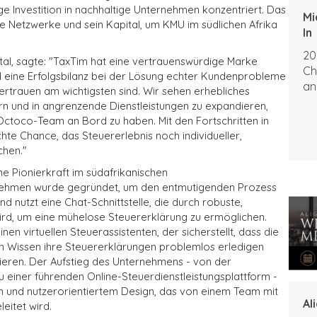
ge Investition in nachhaltige Unternehmen konzentriert. Das
Mi
e Netzwerke und sein Kapital, um KMU im südlichen Afrika
In
20
ital, sagte: "TaxTim hat eine vertrauenswürdige Marke
Ch
d eine Erfolgsbilanz bei der Lösung echter Kundenprobleme
an
Vertrauen am wichtigsten sind. Wir sehen erhebliches
rn und in angrenzende Dienstleistungen zu expandieren,
Octoco-Team an Bord zu haben. Mit den Fortschritten in
echte Chance, das Steuererlebnis noch individueller,
chen."
ne Pionierkraft im südafrikanischen
rnehmen wurde gegründet, um den entmutigenden Prozess
nd nutzt eine Chat-Schnittstelle, die durch robuste,
wird, um eine mühelose Steuererklärung zu ermöglichen.
einen virtuellen Steuerassistenten, der sicherstellt, dass die
en Wissen ihre Steuererklärungen problemlos erledigen
ieren. Der Aufstieg des Unternehmens - von der
u einer führenden Online-Steuerdienstleistungsplattform -
n und nutzerorientiertem Design, das von einem Team mit
Al
leitet wird.