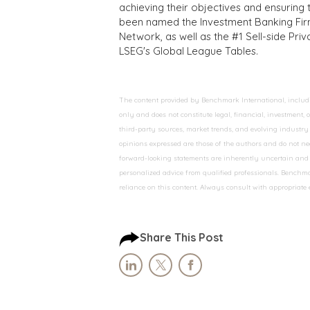
achieving their objectives and ensuring 
been named the Investment Banking Fir
Network, as well as the #1 Sell-side Pr
LSEG's Global League Tables.
The content provided by Benchmark International, including
only and does not constitute legal, financial, investment,
third-party sources, market trends, and evolving industry 
opinions expressed are those of the authors and do not nec
forward-looking statements are inherently uncertain and s
personalized advice from qualified professionals. Benchmar
reliance on this content. Always consult with appropriate
Share This Post