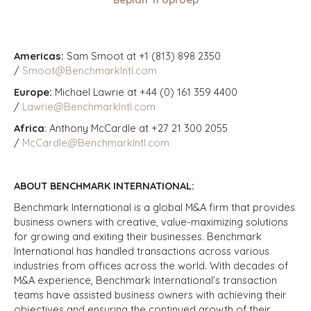
Americas:
Sam Smoot at +1 (813) 898 2350
/
Smoot@BenchmarkIntl.com
Europe:
Michael Lawrie at +44 (0) 161 359 4400
/
Lawrie@BenchmarkIntl.com
Africa
: Anthony McCardle at +27 21 300 2055
/
McCardle@BenchmarkIntl.com
ABOUT BENCHMARK INTERNATIONAL:
Benchmark International is a global M&A firm that provides
business owners with creative, value-maximizing solutions
for growing and exiting their businesses. Benchmark
International has handled transactions across various
industries from offices across the world. With decades of
M&A experience, Benchmark International’s transaction
teams have assisted business owners with achieving their
objectives and ensuring the continued growth of their