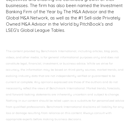
businesses. The firm has also been named the Investment
Banking Firm of the Year by The M&A Advisor and the
Global M&A Network, as well as the #1 Sell-side Privately
Owned M&A Advisor in the World by PitchBook’s and
LSEG's Global League Tables.
The content provided by Benchmark International, including articles, blog posts,
videos, and other media, is for general informational purposes only and does not
constitute legal, financial, investment, or business advice. While we strive for
accuracy, the information may be based on third-party sources, market trends, and
evolving industry data that are not independently verified or guaranteed to be
current or complete. Any opinions expressed are those of the authors and do not
necessarily reflect the views of Benchmark International. Market trends, forecasts,
and forward-looking statements are inherently uncertain and subject to change.
Nothing in our content should be relied upon as a substitute for personalized advice
from qualified professionals. Benchmark International disclaims all liability for any
loss or damage resulting from reliance on this content. Always consult with
appropriate experts before making business decisions.