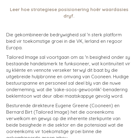
Leer hoe strategiese posisionering hoër waardasies
dryf.
Die gekombineerde bedrywigheid sal 'n sterk platform
bied vir toekomstige groei in die VK, Ierland en regoor
Europa.
Tailored Image
sal voortgaan om as 'n besigheid onder sy
bestaande handelsmerk te funksioneer, wat kontinuïteit vir
sy kliënte en vennote verseker terwyl dit baat by die
uitgebreide hulpbronne en omvang van Cooneen. Huidige
bestuurspanne en personeel sal deel bly van die nuwe
onderneming, wat die 'sake-soos-gewoonlik'-benadering
beklemtoon wat deur albei maatskappye gevolg word.
Besturende direkteure Eugene Greene (Cooneen) en
Bernard Birt (Tailored Image) het die ooreenkoms
verwelkom en gewys op die inherente sterkpunte van
beide besighede in die sektor en die potensiaal wat die
ooreenkoms vir toekomstige groei binne die
gekombineerde groep inhou.