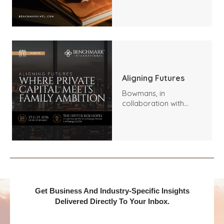
Trends, Highlights, and
Outlook
Aligning Futures
Bowmans, in
collaboration with
Benchmark
International and
DealMakers, proudly
presents:
Get Business And Industry-Specific Insights
Delivered Directly To Your Inbox.