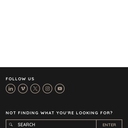
AMSTERDAM
AUSTIN
BARCELONA
CAPE TOWN
CORK
DENVER
DÜSSELDORF
JOHANNESBURG
LOS ANGELES
MANCHESTER
NASHVILLE
FOLLOW US
OXFORD
STELLENBOSCH
STOCKHOLM
TAMPA
NOT FINDING WHAT YOU'RE LOOKING FOR?
ENTER