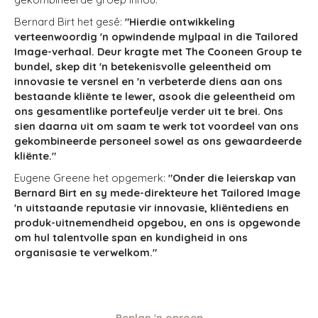
Bernard Birt het gesê:
"Hierdie ontwikkeling
verteenwoordig 'n opwindende mylpaal in die Tailored
Image-verhaal. Deur kragte met The Cooneen Group te
bundel, skep dit 'n betekenisvolle geleentheid om
innovasie te versnel en 'n verbeterde diens aan ons
bestaande kliënte te lewer, asook die geleentheid om
ons gesamentlike portefeulje verder uit te brei. Ons
sien daarna uit om saam te werk tot voordeel van ons
gekombineerde personeel sowel as ons gewaardeerde
kliënte."
Eugene Greene het opgemerk:
"Onder die leierskap van
Bernard Birt en sy mede-direkteure het Tailored Image
'n uitstaande reputasie vir innovasie, kliëntediens en
produk-uitnemendheid opgebou, en ons is opgewonde
om hul talentvolle span en kundigheid in ons
organisasie te verwelkom."
Beplan 'n oproep