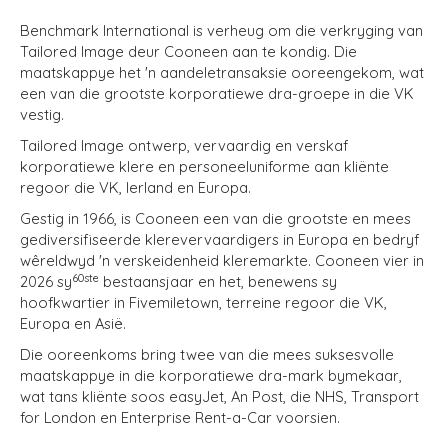
Benchmark International is verheug om die verkryging van
Tailored Image deur Cooneen aan te kondig. Die
maatskappye het 'n aandeletransaksie ooreengekom, wat
een van die grootste korporatiewe dra-groepe in die VK
vestig.
Tailored Image ontwerp, vervaardig en verskaf
korporatiewe klere en personeeluniforme aan kliënte
regoor die VK, Ierland en Europa.
Gestig in 1966, is Cooneen een van die grootste en mees
gediversifiseerde klerevervaardigers in Europa en bedryf
wêreldwyd 'n verskeidenheid kleremarkte. Cooneen vier in
60ste
2026 sy
bestaansjaar en het, benewens sy
hoofkwartier in Fivemiletown, terreine regoor die VK,
Europa en Asië.
Die ooreenkoms bring twee van die mees suksesvolle
maatskappye in die korporatiewe dra-mark bymekaar,
wat tans kliënte soos easyJet, An Post, die NHS, Transport
for London en Enterprise Rent-a-Car voorsien.