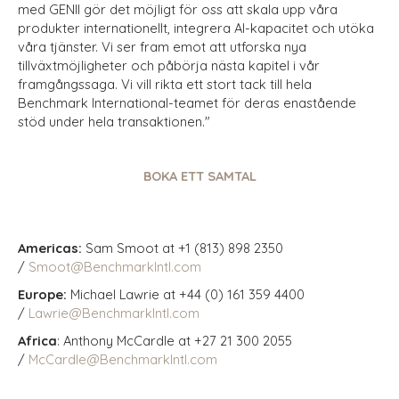
med GENII gör det möjligt för oss att skala upp våra
produkter internationellt, integrera AI-kapacitet och utöka
våra tjänster. Vi ser fram emot att utforska nya
tillväxtmöjligheter och påbörja nästa kapitel i vår
framgångssaga. Vi vill rikta ett stort tack till hela
Benchmark International-teamet för deras enastående
stöd under hela transaktionen."
BOKA ETT SAMTAL
Americas:
Sam Smoot at +1 (813) 898 2350
/
Smoot@BenchmarkIntl.com
Europe:
Michael Lawrie at +44 (0) 161 359 4400
/
Lawrie@BenchmarkIntl.com
Africa
: Anthony McCardle at +27 21 300 2055
/
McCardle@BenchmarkIntl.com