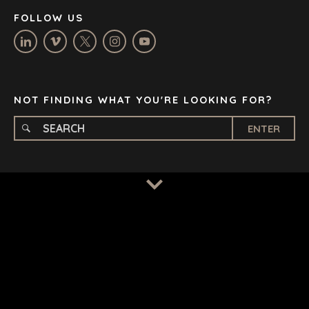
NASHVILLE
FOLLOW US
OXFORD
STELLENBOSCH
STOCKHOLM
TAMPA
NOT FINDING WHAT YOU'RE LOOKING FOR?
ENTER
TERMS
/
PRIVACY POLICY
© 2026 BENCHMARK INTERNATIONAL |
DESIGNED IN-
HOUSE BY BENCHMARK, POWERED BY LANTEC