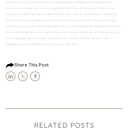
evolving industry data that are not independently verified or guaranteed to be
current or complete. Any opinions expressed are those of the authors and do not
necessarily reflect the views of Benchmark International. Market trends, forecasts,
and forward-looking statements are inherently uncertain and subject to change.
Nothing in our content should be relied upon as a substitute for personalized advice
from qualified professionals. Benchmark International disclaims all liability for any
loss or damage resulting from reliance on this content. Always consult with
appropriate experts before making business decisions.
Share This Post
RELATED POSTS