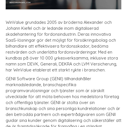
WinValue grundades 2005 av bröderna Alexander och
Johann Kiefel och är ledande inom digitaliserad
skadehantering för fordonsindustrin. Deras innovativa
SaaS-lösningar gör det möjligt för försäkringsbolag och
bilhandlare att effektivisera fordonsskador, bedöma
restvärden och underlätta fordonsvärderingar. Med en
kundbas på över 10 000 yrkesverksamma, inklusive stora
namn som DEVK, Generali, DEKRA och LVM Versicherung,
har WinValue etablerat ett starkt rykte i branschen.
GENII Software Group (GENII) tillhandahåller
marknadsledande, branschspecifika
programvarulösningar och tjänster som är särskilt
utvecklade för att möta behoven hos medelstora företag
och offentliga tjänster. GENII är stolta över sin
branschkunskap och sina personliga kundrelationer och är
den betrodda partnern och expertrådgivaren som GENII
guidar sina kunder genom digitalisering och säkerställer att
de är framtidssäkrade för framgång i en ständigt