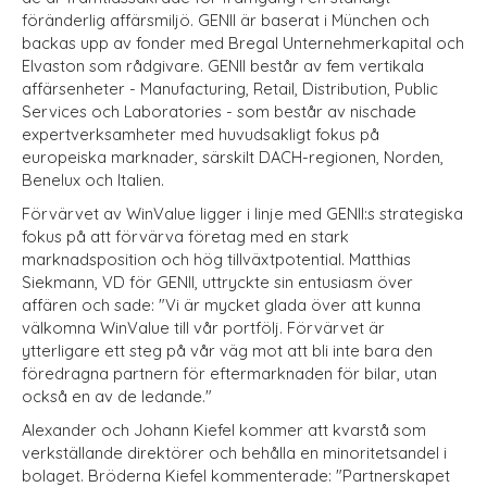
föränderlig affärsmiljö. GENII är baserat i München och
backas upp av fonder med Bregal Unternehmerkapital och
Elvaston som rådgivare. GENII består av fem vertikala
affärsenheter - Manufacturing, Retail, Distribution, Public
Services och Laboratories - som består av nischade
expertverksamheter med huvudsakligt fokus på
europeiska marknader, särskilt DACH-regionen, Norden,
Benelux och Italien.
Förvärvet av WinValue ligger i linje med GENII:s strategiska
fokus på att förvärva företag med en stark
marknadsposition och hög tillväxtpotential. Matthias
Siekmann, VD för GENII, uttryckte sin entusiasm över
affären och sade: "Vi är mycket glada över att kunna
välkomna WinValue till vår portfölj. Förvärvet är
ytterligare ett steg på vår väg mot att bli inte bara den
föredragna partnern för eftermarknaden för bilar, utan
också en av de ledande."
Alexander och Johann Kiefel kommer att kvarstå som
verkställande direktörer och behålla en minoritetsandel i
bolaget. Bröderna Kiefel kommenterade: "Partnerskapet