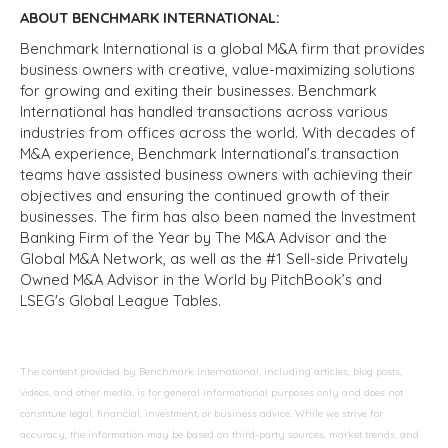
ABOUT BENCHMARK INTERNATIONAL:
Benchmark International is a global M&A firm that provides
business owners with creative, value-maximizing solutions
for growing and exiting their businesses. Benchmark
International has handled transactions across various
industries from offices across the world. With decades of
M&A experience, Benchmark International’s transaction
teams have assisted business owners with achieving their
objectives and ensuring the continued growth of their
businesses. The firm has also been named the Investment
Banking Firm of the Year by The M&A Advisor and the
Global M&A Network, as well as the #1 Sell-side Privately
Owned M&A Advisor in the World by PitchBook’s and
LSEG's Global League Tables.
The content provided by Benchmark International, including articles, blog posts,
videos, and other media, is for general informational purposes only and does not
constitute legal, financial, investment, or business advice. While we strive for
accuracy, the information may be based on third-party sources, market trends, and