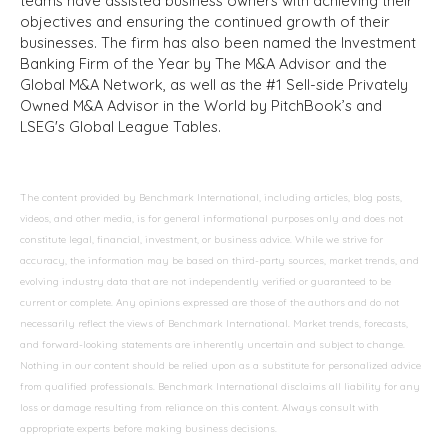
teams have assisted business owners with achieving their
objectives and ensuring the continued growth of their
businesses. The firm has also been named the Investment
Banking Firm of the Year by The M&A Advisor and the
Global M&A Network, as well as the #1 Sell-side Privately
Owned M&A Advisor in the World by PitchBook’s and
LSEG's Global League Tables.
The content provided by Benchmark International, including articles, blog posts,
videos, and other media, is for general informational purposes only and does not
constitute legal, financial, investment, or business advice. While we strive for
accuracy, the information may be based on third-party sources, market trends, and
evolving industry data that are not independently verified or guaranteed to be
current or complete. Any opinions expressed are those of the authors and do not
necessarily reflect the views of Benchmark International. Market trends, forecasts,
and forward-looking statements are inherently uncertain and subject to change.
Nothing in our content should be relied upon as a substitute for personalized advice
from qualified professionals. Benchmark International disclaims all liability for any
loss or damage resulting from reliance on this content. Always consult with
appropriate experts before making business decisions.