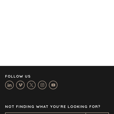
AMSTERDAM
AUSTIN
BARCELONA
CAPE TOWN
CORK
DENVER
DÜSSELDORF
JOHANNESBURG
LOS ANGELES
MANCHESTER
NASHVILLE
FOLLOW US
OXFORD
STELLENBOSCH
STOCKHOLM
TAMPA
NOT FINDING WHAT YOU'RE LOOKING FOR?