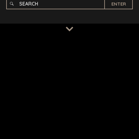
ENTER
TERMS
/
PRIVACY POLICY
© 2026 BENCHMARK INTERNATIONAL |
DESIGNED IN-
HOUSE BY BENCHMARK, POWERED BY LANTEC