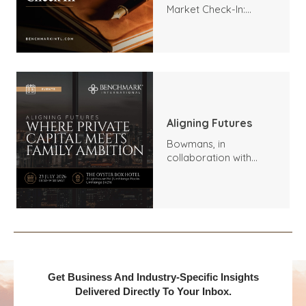
Market Check-In:
Trends, Highlights, and
Outlook
Aligning Futures
Bowmans, in
collaboration with
Benchmark
International and
DealMakers, proudly
presents:
Get Business And Industry-Specific Insights
Delivered Directly To Your Inbox.