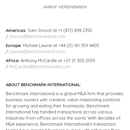
ANRUF VEREINBAREN
Americas:
Sam Smoot at +1 (813) 898 2350
/
Smoot@BenchmarkIntl.com
Europe:
Michael Lawrie at +44 (0) 161 359 4400
/
Lawrie@BenchmarkIntl.com
Africa
: Anthony McCardle at +27 21 300 2055
/
McCardle@BenchmarkIntl.com
ABOUT BENCHMARK INTERNATIONAL:
Benchmark International is a global M&A firm that provides
business owners with creative, value-maximizing solutions
for growing and exiting their businesses. Benchmark
International has handled transactions across various
industries from offices across the world. With decades of
M&A experience, Benchmark International’s transaction