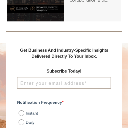
collaboration with
Benchmark
International and
DealMakers, proudly
presents:
Get Business And Industry-Specific Insights
Delivered Directly To Your Inbox.
Subscribe Today!
Notification Frequency
*
Instant
Daily