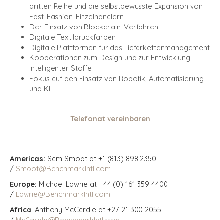
dritten Reihe und die selbstbewusste Expansion von
Fast-Fashion-Einzelhändlern
Der Einsatz von Blockchain-Verfahren
Digitale Textildruckfarben
Digitale Plattformen für das Lieferkettenmanagement
Kooperationen zum Design und zur Entwicklung
intelligenter Stoffe
Fokus auf den Einsatz von Robotik, Automatisierung
und KI
Telefonat vereinbaren
Americas:
Sam Smoot at +1 (813) 898 2350
/
Smoot@BenchmarkIntl.com
Europe:
Michael Lawrie at +44 (0) 161 359 4400
/
Lawrie@BenchmarkIntl.com
Africa
: Anthony McCardle at +27 21 300 2055
/
McCardle@BenchmarkIntl.com