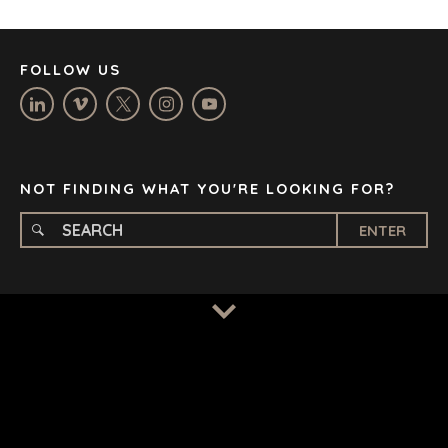
LOS ANGELES
MANCHESTER
NASHVILLE
FOLLOW US
OXFORD
STELLENBOSCH
STOCKHOLM
TAMPA
NOT FINDING WHAT YOU'RE LOOKING FOR?
ENTER
TERMS
/
PRIVACY POLICY
© 2026 BENCHMARK INTERNATIONAL |
DESIGNED IN-
HOUSE BY BENCHMARK, POWERED BY LANTEC