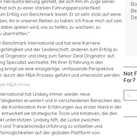
er Herausforderung gestellt, die sich ihm im Zuge seiner
Bo
at sich zu einer starken Führungspersönlichkeit
Be
um Erfolg von Benchmark leistet. Er ist sehr stolz auf seine
De
zen, ihn in unseren Reihen zu haben. Ich freue mich auf sein
dabei spielen wird, uns zu helfen, zu wachsen, zu
 übertreffen."
bei Benchmark International und hat eine Karriere
sfähigkeit und der Leidenschaft, anderen zum Erfolg zu
eal Originator und stieg zum Senior Deal Originator auf,
ing Specialist wechselte. Mit ihrer Erfahrung in den
g bringt sie eine einzigartige, umfassende Perspektive
Not 
r durch den M&A-Prozess geführt und unterstützt werden.
For?
Side-M&A-Firma
nternational hat Lindsey immer wieder neue
higkeiten erweitert und in verschiedenen Bereichen des
ie Kombination ihrer Erfahrungen aus erster Hand in der
twickelt sie strategische Tools und Initiativen, die den
 unterstützen. Lindsey hilft, die Lücke zwischen
und Transaktionsdurchführung zu schließen und
äftsmöglichkeiten auf der globalen Plattform von