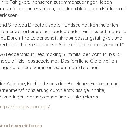
 Ihre Fähigkeit, Menschen zusammenzubringen, Ideen
m Umfeld zu unterstützen, hat einen bleibenden Einfluss auf
erlassen.
and Strategy Director, sagte: "Lindsey hat kontinuierlich
issen erweitert und einen bedeutenden Einfluss auf mehrere
. Durch ihre Leidenschaft, ihre Anpassungsfähigkeit und
rhelfen, hat sie sich diese Anerkennung redlich verdient."
6 Leadership in Dealmaking Summits, der vom 14. bis 15.
et, offiziell ausgezeichnet. Das jährliche Gipfeltreffen
sträger und neue Stimmen zusammen, die einen
der Aufgabe, Fachleute aus den Bereichen Fusionen und
nehmensfinanzierung durch erstklassige Inhalte,
zubringen, anzuerkennen und zu informieren.
https://maadvisor.com/.
Anrufe vereinbaren