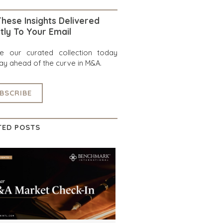
hese Insights Delivered
tly To Your Email
re our curated collection today
ay ahead of the curve in M&A.
BSCRIBE
TED POSTS