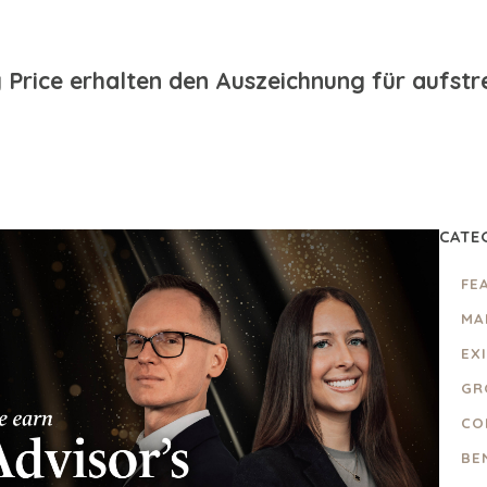
y Price erhalten den Auszeichnung für aufs
CATE
FE
MA
EX
GR
CO
BE