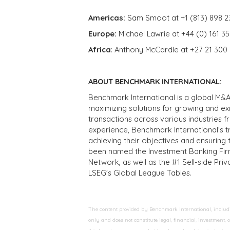
Americas:
Sam Smoot at +1 (813) 898 2
Europe:
Michael Lawrie at +44 (0) 161 3
Africa
: Anthony McCardle at +27 21 300
ABOUT BENCHMARK INTERNATIONAL:
Benchmark International is a global M&A
maximizing solutions for growing and ex
transactions across various industries 
experience, Benchmark International’s 
achieving their objectives and ensuring 
been named the Investment Banking Fir
Network, as well as the #1 Sell-side Pr
LSEG's Global League Tables.
The content provided by Benchmark International, including
only and does not constitute legal, financial, investment,