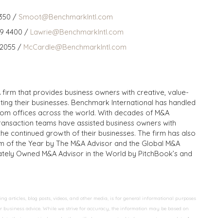
350 /
Smoot@BenchmarkIntl.com
59 4400 /
Lawrie@BenchmarkIntl.com
 2055 /
McCardle@BenchmarkIntl.com
 firm that provides business owners with creative, value-
iting their businesses. Benchmark International has handled
from offices across the world. With decades of M&A
transaction teams have assisted business owners with
the continued growth of their businesses. The firm has also
m of the Year by The M&A Advisor and the Global M&A
ivately Owned M&A Advisor in the World by PitchBook’s and
 articles, blog posts, videos, and other media, is for general informational purposes
 or business advice. While we strive for accuracy, the information may be based on