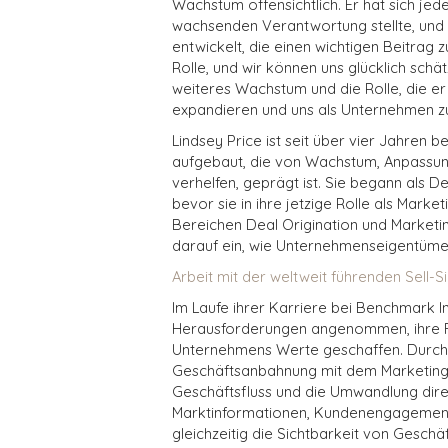
Wachstum offensichtlich. Er hat sich jed
wachsenden Verantwortung stellte, und h
entwickelt, die einen wichtigen Beitrag z
Rolle, und wir können uns glücklich schät
weiteres Wachstum und die Rolle, die er 
expandieren und uns als Unternehmen zu
Lindsey Price ist seit über vier Jahren 
aufgebaut, die von Wachstum, Anpassung
verhelfen, geprägt ist. Sie begann als D
bevor sie in ihre jetzige Rolle als Market
Bereichen Deal Origination und Marketin
darauf ein, wie Unternehmenseigentüme
Arbeit mit der weltweit führenden Sell-
Im Laufe ihrer Karriere bei Benchmark I
Herausforderungen angenommen, ihre Fä
Unternehmens Werte geschaffen. Durch d
Geschäftsanbahnung mit dem Marketing en
Geschäftsfluss und die Umwandlung direkt
Marktinformationen, Kundenengagement 
gleichzeitig die Sichtbarkeit von Gesch