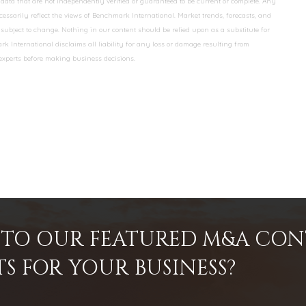
data that are not independently verified or guaranteed to be current or complete. Any
essarily reflect the views of Benchmark International. Market trends, forecasts, and
ubject to change. Nothing in our content should be relied upon as a substitute for
k International disclaims all liability for any loss or damage resulting from
 experts before making business decisions.
INTO OUR FEATURED M&A CO
TS FOR YOUR BUSINESS?