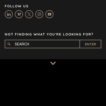
NASHVILLE
FOLLOW US
OXFORD
STELLENBOSCH
STOCKHOLM
TAMPA
NOT FINDING WHAT YOU'RE LOOKING FOR?
ENTER
TERMS
/
PRIVACY POLICY
© 2026 BENCHMARK INTERNATIONAL |
DESIGNED IN-
HOUSE BY BENCHMARK, POWERED BY LANTEC