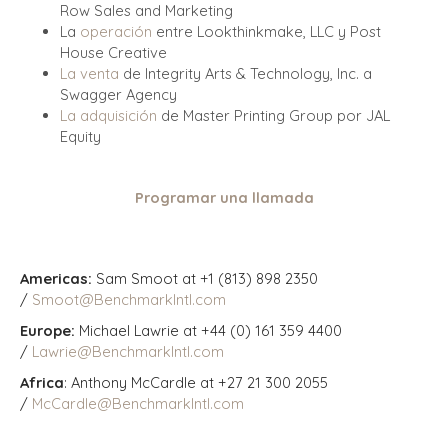
Row Sales and Marketing
La
operación
entre Lookthinkmake, LLC y Post
House Creative
La venta
de Integrity Arts & Technology, Inc. a
Swagger Agency
La adquisición
de Master Printing Group por JAL
Equity
Programar una llamada
Americas:
Sam Smoot at +1 (813) 898 2350
/
Smoot@BenchmarkIntl.com
Europe:
Michael Lawrie at +44 (0) 161 359 4400
/
Lawrie@BenchmarkIntl.com
Africa
: Anthony McCardle at +27 21 300 2055
/
McCardle@BenchmarkIntl.com