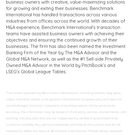
business owners with creative, value-maximizing solutions
for growing and exiting their businesses. Benchmark
International has handled transactions across various
industries from offices across the world. With decades of
M&A experience, Benchmark International’s transaction
teams have assisted business owners with achieving their
objectives and ensuring the continued growth of their
businesses. The firm has also been named the Investment
Banking Firm of the Year by The M&A Advisor and the
Global M&A Network, as well as the #1 Sell-side Privately
Owned M&A Advisor in the World by PitchBook’s and
LSEG's Global League Tables.
The content provided by Benchmark International, including articles, blog posts,
videos, and other media, is for general informational purposes only and does not
constitute legal, financial, investment, or business advice. While we strive for
accuracy, the information may be based on third-party sources, market trends, and
evolving industry data that are not independently verified or guaranteed to be
current or complete. Any opinions expressed are those of the authors and do not
necessarily reflect the views of Benchmark International. Market trends, forecasts,