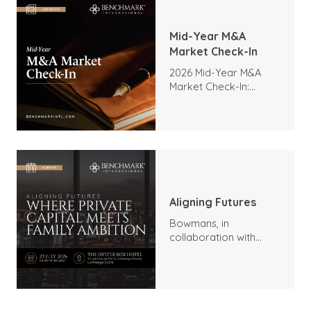
Mid-Year M&A
Market Check-In
2026 Mid-Year M&A
Market Check-In:
Trends, Highlights, and
Outlook
Aligning Futures
Bowmans, in
collaboration with
Benchmark
International and
DealMakers, proudly
presents: