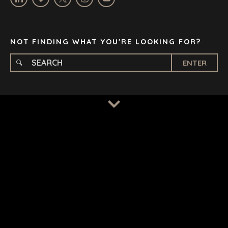
STOCKHOLM
TAMPA
NOT FINDING WHAT YOU'RE LOOKING FOR?
ENTER
TERMS
/
PRIVACY POLICY
© 2026 BENCHMARK INTERNATIONAL |
DESIGNED IN-
HOUSE BY BENCHMARK, POWERED BY LANTEC