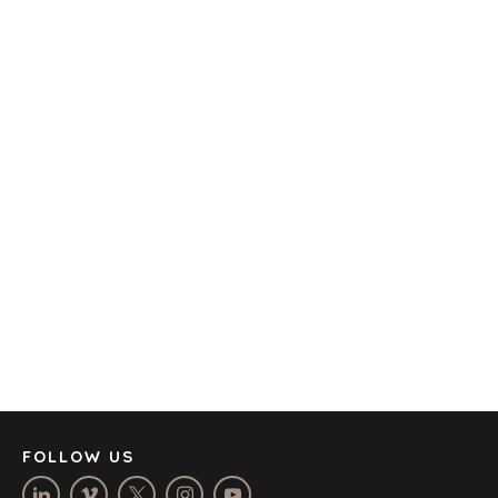
TECHNOLOGY
TRANSPORTATION
OFFICES
AMSTERDAM
AUSTIN
BARCELONA
CAPE TOWN
CORK
DENVER
DÜSSELDORF
JOHANNESBURG
LOS ANGELES
MANCHESTER
NASHVILLE
FOLLOW US
OXFORD
STELLENBOSCH