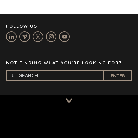
LOS ANGELES
MANCHESTER
NASHVILLE
FOLLOW US
OXFORD
STELLENBOSCH
STOCKHOLM
TAMPA
NOT FINDING WHAT YOU'RE LOOKING FOR?
ENTER
TERMS
/
PRIVACY POLICY
© 2026 BENCHMARK INTERNATIONAL |
DESIGNED IN-
HOUSE BY BENCHMARK, POWERED BY LANTEC