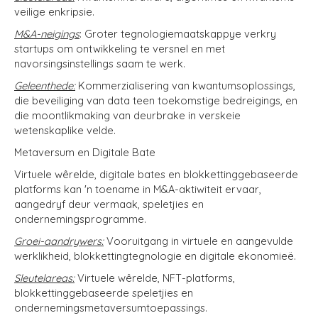
veilige enkripsie.
M&A-neigings
: Groter tegnologiemaatskappye verkry
startups om ontwikkeling te versnel en met
navorsingsinstellings saam te werk.
Geleenthede:
Kommerzialisering van kwantumsoplossings,
die beveiliging van data teen toekomstige bedreigings, en
die moontlikmaking van deurbrake in verskeie
wetenskaplike velde.
Metaversum en Digitale Bate
Virtuele wêrelde, digitale bates en blokkettinggebaseerde
platforms kan 'n toename in M&A-aktiwiteit ervaar,
aangedryf deur vermaak, speletjies en
ondernemingsprogramme.
Groei-aandrywers:
Vooruitgang in virtuele en aangevulde
werklikheid, blokkettingtegnologie en digitale ekonomieë.
Sleutelareas:
Virtuele wêrelde, NFT-platforms,
blokkettinggebaseerde speletjies en
ondernemingsmetaversumtoepassings.