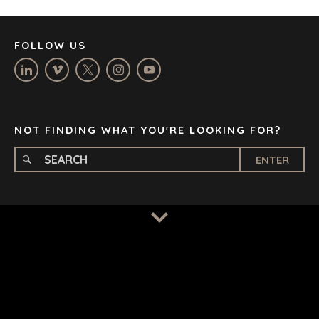
MANCHESTER
NASHVILLE
FOLLOW US
OXFORD
STELLENBOSCH
STOCKHOLM
TAMPA
NOT FINDING WHAT YOU'RE LOOKING FOR?
ENTER
TERMS
/
PRIVACY POLICY
© 2026 BENCHMARK INTERNATIONAL |
DESIGNED IN-
HOUSE BY BENCHMARK, POWERED BY LANTEC