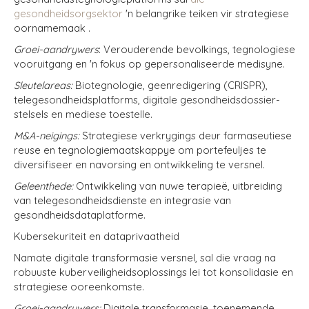
gesondheidsorgsektor
'n belangrike teiken vir strategiese
oorname
maak
.
Groei-aandrywers
: Verouderende bevolkings, tegnologiese
vooruitgang en 'n fokus op gepersonaliseerde medisyne.
Sleutelareas:
Biotegnologie, geenredigering (CRISPR),
telegesondheidsplatforms, digitale gesondheidsdossier-
stelsels en mediese toestelle.
M&A-neigings:
Strategiese verkrygings deur farmaseutiese
reuse en tegnologiemaatskappye om portefeuljes te
diversifiseer en navorsing en ontwikkeling te versnel.
Geleenthede:
Ontwikkeling van nuwe terapieë, uitbreiding
van telegesondheidsdienste en integrasie van
gesondheidsdataplatforme.
Kubersekuriteit en dataprivaatheid
Namate digitale transformasie versnel, sal die vraag na
robuuste kuberveiligheidsoplossings lei tot konsolidasie en
strategiese ooreenkomste.
Groei-aandrywers:
Digitale transformasie, toenemende