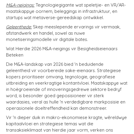
M&A-neigings:
Tegnologiegigante wat speletjie- en VR/AR-
maatskappye oornem, beleggings in infrastruktuur, en
startups wat metaverse-gereedskap ontwikkel.
Geleenthede:
Skep meeslepende ervarings vir vermaak,
afstandwerk en handel, sowel as nuwe
monetiseringsmodelle vir digitale bates.
Wat Hierdie 2026 M&A-neigings vir Besigheidseienaars
Beteken
Die M&A-landskap van 2026 bied 'n beduidende
geleentheid vir voorbereide sake-eienaars. Strategiese
kopers prioritiseer omvang, tegnologie, geografiese
uitbreiding en veerkragtige kontantvloei. Maatskappye wat
in hoëgroeiende of innoveringsgedrewe sektore bedryf
word, is besonder goed geposisioneer vir sterk
waardasies, veral as hulle 'n verdedigbare markposisie en
operasionele doeltreffendheid kan demonstreer.
Vir 'n dieper duik in makro-ekonomiese kragte, wêreldwye
kapitaalvloei en strategiese temas wat die
transaksieklimaat van hierdie jaar vorm, verken ons