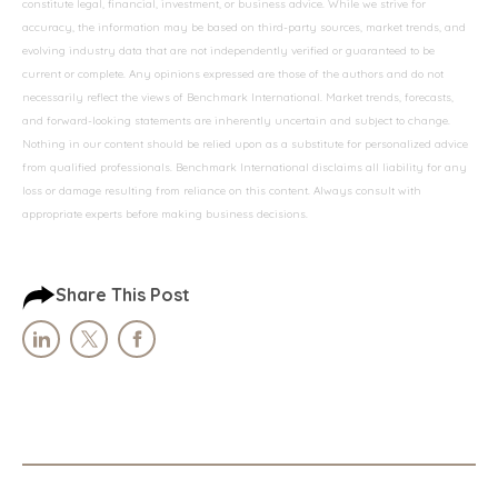
constitute legal, financial, investment, or business advice. While we strive for
accuracy, the information may be based on third-party sources, market trends, and
evolving industry data that are not independently verified or guaranteed to be
current or complete. Any opinions expressed are those of the authors and do not
necessarily reflect the views of Benchmark International. Market trends, forecasts,
and forward-looking statements are inherently uncertain and subject to change.
Nothing in our content should be relied upon as a substitute for personalized advice
from qualified professionals. Benchmark International disclaims all liability for any
loss or damage resulting from reliance on this content. Always consult with
appropriate experts before making business decisions.
Share This Post