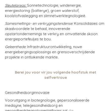
Sleutelareas:
Sonnetechnologie, windenergie,
energiestoring (batterye), groen waterstof,
koolstofvaslegging en slimnetwerktegnologieë.
Samesmeltings- en verkrygingstendense:
Konsolidasies om
skaalvoordele te behaal, innoverende
opstartondernemings te verkry en omvattende skoon
energieportefeuljes te bou.
Geleenthede:
Infrastruktuurontwikkeling, nuwe
energiebergingsoplossings en grensoverschrijdende
projekte in ontluikende markte.
Berei jou voor vir jou volgende hoofstuk met
selfvertroue
Gesondheidsorginnovasie
Vooruitgang in biotegnologie, gepersonaliseerde
medisyne, telegesondheidsorg en
gesondheidstegnologieplatforms sal
die