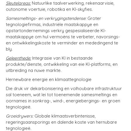
Sleutelareas:
Natuurlike taalverwerking, rekenaarvisie,
outonome voertuie, robotika en KI-skyfies.
Samesmeltings- en verkrygingstendense:
Groter
tegnologiefirmas, industriële maatskappye en
opstartondernemings verkry gespesialiseerde KI-
maatskappye om hul vermoëns te verbeter, navorsings-
en ontwikkelingskoste te verminder en mededingend te
bly.
Geleenthede:
Integrasie van KI in bestaande
produkte/dienste, ontwikkeling van eie KI-platforms, en
uitbreiding na nuwe markte.
Hernewbare energie en klimaattegnologie
Die druk vir dekarbonisering en volhoubare infrastruktuur
sal toeneem, wat lei tot toenemende samesmeltings en
oornames in sonkrag-, wind-, energiebergings- en groen
tegnologieë.
Groeidrywers:
Globale klimaatsverbintenisse,
regeringsaansporings en dalende koste van hernubare
tegnologieë.