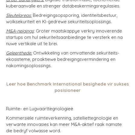
kuberaanvalle en strenger databeskermingsregulasies.
Sleutelareas:
Bedreigingsopsporing, identiteitsbestuur,
wolksekuriteit en KI-gedrewe sekuriteitsoplossings.
M&A-neigings
: Groter maatskappye verkry innoverende
startups om hul sekuriteitsaanbiedinge te versterk en na
nuwe vertikale uit te brei.
Geleenthede:
Ontwikkeling van omvattende sekuriteits-
ekosisteme, proaktiewe bedreigingsvermindering en
nakomingsoplossings.
Leer hoe Benchmark International besighede vir sukses
posisioneer
Ruimte- en Lugvaarttegnologieë
Kommersiële
ruimteverkenning, satelliettegnologie en
verwante innovasies kan meer M&A-aktief raak namate
die bedryf volwasse word.