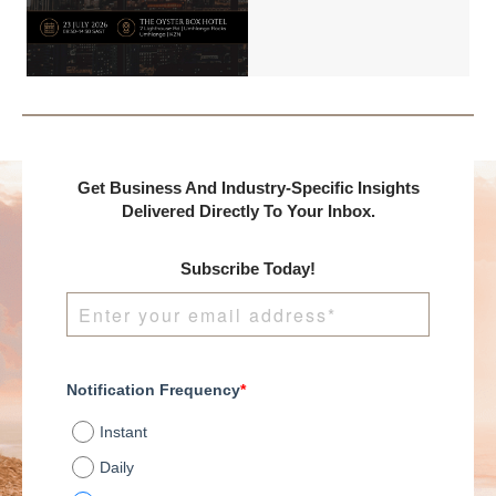
Benchmark
International and
DealMakers, proudly
presents:
Get Business And Industry-Specific Insights
Delivered Directly To Your Inbox.
Subscribe Today!
Notification Frequency
*
Instant
Daily