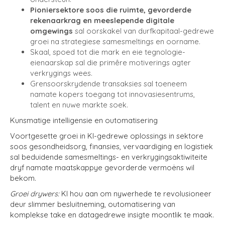
Pioniersektore soos die ruimte, gevorderde
rekenaarkrag en meeslepende digitale
omgewings
sal oorskakel van durfkapitaal-gedrewe
groei na strategiese samesmeltings en oorname.
Skaal, spoed tot die mark en eie tegnologie-
eienaarskap sal die primêre motiverings agter
verkrygings wees.
Grensoorskrydende transaksies sal toeneem
namate kopers toegang tot innovasiesentrums,
talent en nuwe markte soek.
Kunsmatige intelligensie en outomatisering
Voortgesette groei in KI-gedrewe oplossings in sektore
soos gesondheidsorg, finansies, vervaardiging en logistiek
sal beduidende samesmeltings- en verkrygingsaktiwiteite
dryf namate maatskappye gevorderde vermoëns wil
bekom.
Groei drywers:
KI hou aan om nywerhede te revolusioneer
deur slimmer besluitneming, outomatisering van
komplekse take en datagedrewe insigte moontlik te maak.