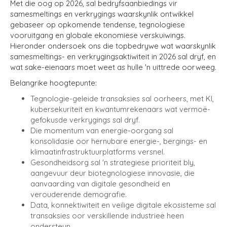
Met die oog op 2026, sal bedryfsaanbiedings vir
samesmeltings en verkrygings waarskynlik ontwikkel
gebaseer op opkomende tendense, tegnologiese
vooruitgang en globale ekonomiese verskuiwings.
Hieronder ondersoek ons die topbedrywe wat waarskynlik
samesmeltings- en verkrygingsaktiwiteit in 2026 sal dryf, en
wat sake-eienaars moet weet as hulle 'n uittrede oorweeg.
Belangrike hoogtepunte:
Tegnologie-geleide transaksies sal oorheers, met KI,
kubersekuriteit en kwantumrekenaars wat vermoë-
gefokusde verkrygings sal dryf.
Die momentum van energie-oorgang sal
konsolidasie oor hernubare energie-, bergings- en
klimaatinfrastruktuurplatforms versnel.
Gesondheidsorg sal 'n strategiese prioriteit bly,
aangevuur deur biotegnologiese innovasie, die
aanvaarding van digitale gesondheid en
verouderende demografie.
Data, konnektiwiteit en veilige digitale ekosisteme sal
transaksies oor verskillende industrieë heen
ondersteun.