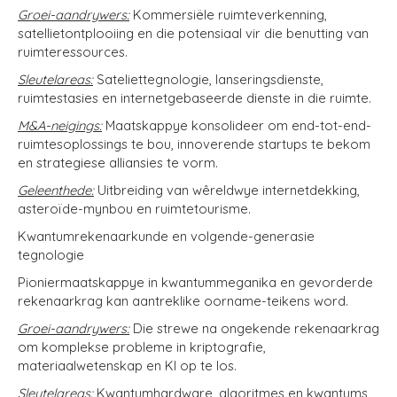
Groei-aandrywers:
Kommersiële ruimteverkenning,
satellietontplooiing en die potensiaal vir die benutting van
ruimteressources.
Sleutelareas:
Sateliettegnologie, lanseringsdienste,
ruimtestasies en internetgebaseerde dienste in die ruimte.
M&A-neigings:
Maatskappye konsolideer om end-tot-end-
ruimtesoplossings te bou, innoverende startups te bekom
en strategiese alliansies te vorm.
Geleenthede:
Uitbreiding van wêreldwye internetdekking,
asteroïde-mynbou en ruimtetourisme.
Kwantumrekenaarkunde en volgende-generasie
tegnologie
Pioniermaatskappye in kwantummeganika en gevorderde
rekenaarkrag kan aantreklike oorname-teikens word.
Groei-aandrywers:
Die strewe na ongekende rekenaarkrag
om komplekse probleme in kriptografie,
materiaalwetenskap en KI op te los.
Sleutelareas:
Kwantumhardware, algoritmes en kwantums