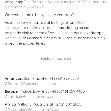
vooruitsig:
Die Globale M&A-vooruitsig vir 2026: 'n Jaar van
Geleentheid & Evolusie
.
Oorweeg u om u besigheid te verkoop?
As u 'n sake-eienaar is wat belangstel om
M&A-
strategieë
te ondersoek
om u maatskappy na die
volgende vlak te neem of om
u uittrede
deur 'n verkoop
te
beplan
, is ons kenners hier om al u vrae te beantwoord en
u deur die proses te lei.
Beplan 'n oproep
Americas:
Sam Smoot at +1 (813) 898 2350
/
Smoot@BenchmarkIntl.com
Europe:
Michael Lawrie at +44 (0) 161 359 4400
/
Lawrie@BenchmarkIntl.com
Africa
: Anthony McCardle at +27 21 300 2055
/
McCardle@BenchmarkIntl.com